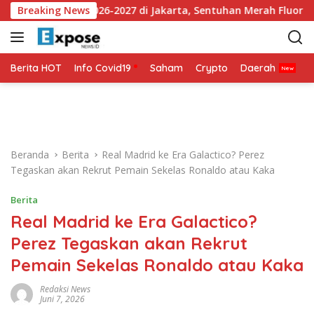
L
y Ketiga 2026-2027 di Jakarta, Sentuhan Merah Fluoresen Jadi 
Breaking News
a
n
g
s
Berita HOT
Info Covid19
Saham
Crypto
Daerah
P
u
n
g
k
e
Beranda
Berita
Real Madrid ke Era Galactico? Perez
k
Tegaskan akan Rekrut Pemain Sekelas Ronaldo atau Kaka
o
n
Berita
t
Real Madrid ke Era Galactico?
e
n
Perez Tegaskan akan Rekrut
Pemain Sekelas Ronaldo atau Kaka
Redaksi News
Juni 7, 2026