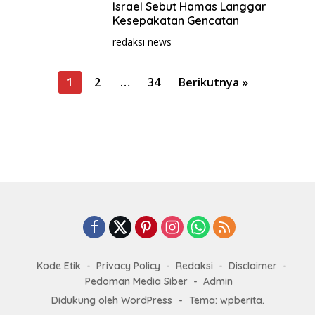
Israel Sebut Hamas Langgar
Kesepakatan Gencatan
redaksi news
P
1
2
…
34
Berikutnya »
a
g
i
n
a
s
i
p
o
Kode Etik
Privacy Policy
Redaksi
Disclaimer
s
Pedoman Media Siber
Admin
Didukung oleh WordPress
-
Tema: wpberita.