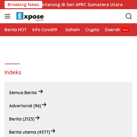
L
reli DMO Siap Bertarung di Seri APRC Sumatera Utara
Breaking News
a
n
g
s
Berita HOT
Info Covid19
Saham
Crypto
Daerah
P
u
n
g
k
e
k
Indeks
o
n
t
Semua Berita
e
n
Advertorial (96)
Berita (2123)
Berita utama (4377)