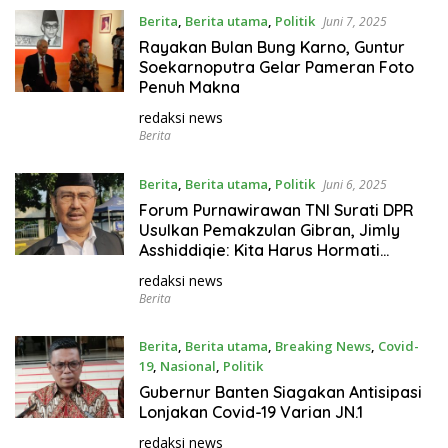
Berita
,
Berita utama
,
Politik
Juni 7, 2025
Rayakan Bulan Bung Karno, Guntur
Soekarnoputra Gelar Pameran Foto
Penuh Makna
redaksi news
Berita
Berita
,
Berita utama
,
Politik
Juni 6, 2025
Forum Purnawirawan TNI Surati DPR
Usulkan Pemakzulan Gibran, Jimly
Asshiddiqie: Kita Harus Hormati
Ekspresi Demokrasi
redaksi news
Berita
Berita
,
Berita utama
,
Breaking News
,
Covid-
19
,
Nasional
,
Politik
Juni 5, 2025
Gubernur Banten Siagakan Antisipasi
Lonjakan Covid-19 Varian JN.1
redaksi news