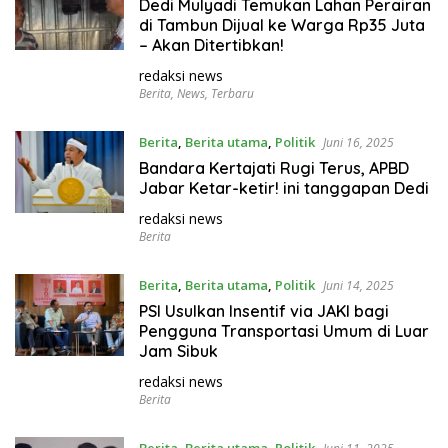
Dedi Mulyadi Temukan Lahan Perairan
di Tambun Dijual ke Warga Rp35 Juta
– Akan Ditertibkan!
redaksi news
Berita
,
News
,
Terbaru
Berita
,
Berita utama
,
Politik
Juni 16, 2025
Bandara Kertajati Rugi Terus, APBD
Jabar Ketar-ketir! ini tanggapan Dedi
redaksi news
Berita
Berita
,
Berita utama
,
Politik
Juni 14, 2025
PSI Usulkan Insentif via JAKI bagi
Pengguna Transportasi Umum di Luar
Jam Sibuk
redaksi news
Berita
Berita
,
Berita utama
,
Politik