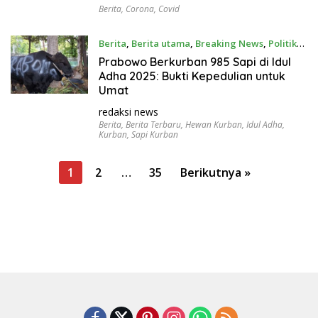
Berita
,
Corona
,
Covid
Berita
,
Berita utama
,
Breaking News
,
Politik
Juni 5, 2025
Prabowo Berkurban 985 Sapi di Idul
Adha 2025: Bukti Kepedulian untuk
Umat
redaksi news
Berita
,
Berita Terbaru
,
Hewan Kurban
,
Idul Adha
,
Kurban
,
Sapi Kurban
P
1
2
…
35
Berikutnya »
a
g
i
n
a
s
i