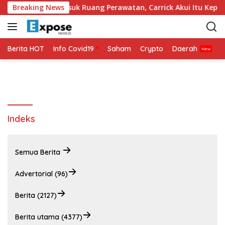
L
t Kembali Masuk Ruang Perawatan, Carrick Akui Itu Keputusan
Breaking News
a
n
g
s
Berita HOT
Info Covid19
Saham
Crypto
Daerah
P
u
n
g
k
e
k
Indeks
o
n
t
Semua Berita
e
n
Advertorial (96)
Berita (2127)
Berita utama (4377)