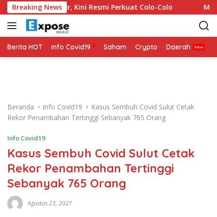
L
itik Balik Karier, Kini Resmi Perkuat Colo-Colo
Breaking News
Mohamed 
a
n
g
s
Berita HOT
Info Covid19
Saham
Crypto
Daerah
P
u
n
g
k
e
Beranda
Info Covid19
Kasus Sembuh Covid Sulut Cetak
k
Rekor Penambahan Tertinggi Sebanyak 765 Orang
o
n
Info Covid19
t
Kasus Sembuh Covid Sulut Cetak
e
n
Rekor Penambahan Tertinggi
Sebanyak 765 Orang
Agustus 23, 2021