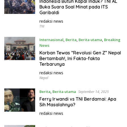
September 16, 2025
Indonesia Butuh Kapal Induk? TNI AL
Buka Suara Soal Minat pada ITS
Garibaldi
redaksi news
TNI
Internasional
,
Berita
,
Berita utama
,
Breaking
News
September 16, 2025
Korban Tewas “Revolusi Gen Z” Nepal
Bertambah!, Ini Fakta-fakta
Terbarunya
redaksi news
Nepal
Berita
,
Berita utama
September 14, 2025
Ferry Irwandi vs TNI Berdamai: Apa
Sih Masalahnya?
redaksi news