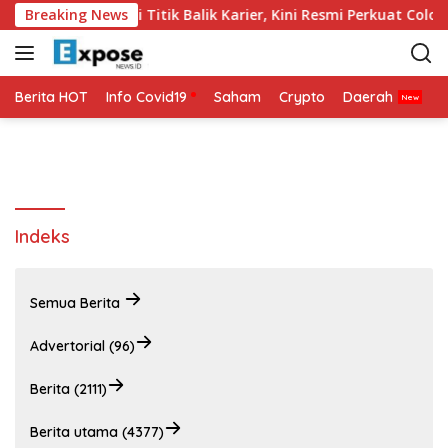
L
Dunia 2026 Jadi Titik Balik Karier, Kini Resmi Perkuat Colo-Colo
Breaking News
a
n
g
s
Berita HOT
Info Covid19
Saham
Crypto
Daerah
P
u
n
g
k
e
k
Indeks
o
n
t
Semua Berita
e
n
Advertorial (96)
Berita (2111)
Berita utama (4377)