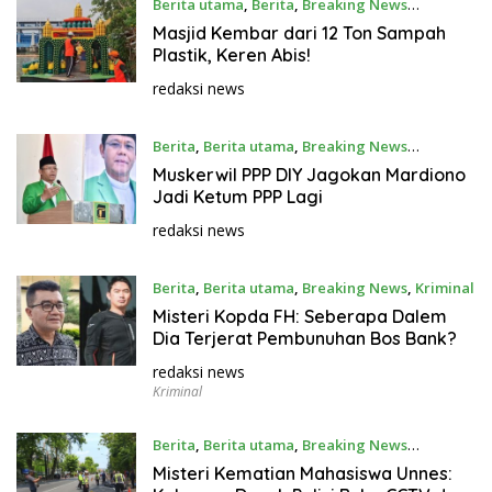
Berita utama
,
Berita
,
Breaking News
September 14, 2025
Masjid Kembar dari 12 Ton Sampah
Plastik, Keren Abis!
redaksi news
Berita
,
Berita utama
,
Breaking News
September 14, 2025
Muskerwil PPP DIY Jagokan Mardiono
Jadi Ketum PPP Lagi
redaksi news
Berita
,
Berita utama
,
Breaking News
,
Kriminal
September 14, 2025
Misteri Kopda FH: Seberapa Dalem
Dia Terjerat Pembunuhan Bos Bank?
redaksi news
Kriminal
Berita
,
Berita utama
,
Breaking News
September 14, 2025
Misteri Kematian Mahasiswa Unnes: