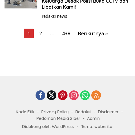
Keluarga Desak Polisi Buka CCTV dan
Libatkan Kami!
redaksi news
P
1
2
…
438
Berikutnya »
a
g
i
n
a
s
i
p
o
Kode Etik
Privacy Policy
Redaksi
Disclaimer
s
Pedoman Media Siber
Admin
Didukung oleh WordPress
-
Tema: wpberita.