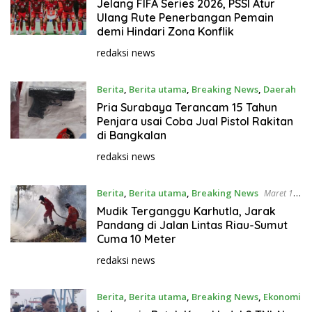
2026
Jelang FIFA Series 2026, PSSI Atur
Ulang Rute Penerbangan Pemain
demi Hindari Zona Konflik
redaksi news
Berita
,
Berita utama
,
Breaking News
,
Daerah
Maret 15, 2026
Pria Surabaya Terancam 15 Tahun
Penjara usai Coba Jual Pistol Rakitan
di Bangkalan
redaksi news
Berita
,
Berita utama
,
Breaking News
Maret 15,
2026
Mudik Terganggu Karhutla, Jarak
Pandang di Jalan Lintas Riau-Sumut
Cuma 10 Meter
redaksi news
Berita
,
Berita utama
,
Breaking News
,
Ekonomi