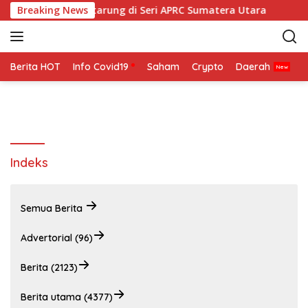
L
li DMO Siap Bertarung di Seri APRC Sumatera Utara
Breaking News
Nap
a
n
g
s
Berita HOT
Info Covid19
Saham
Crypto
Daerah
P
u
n
g
k
e
k
Indeks
o
n
t
Semua Berita
e
n
Advertorial (96)
Berita (2123)
Berita utama (4377)