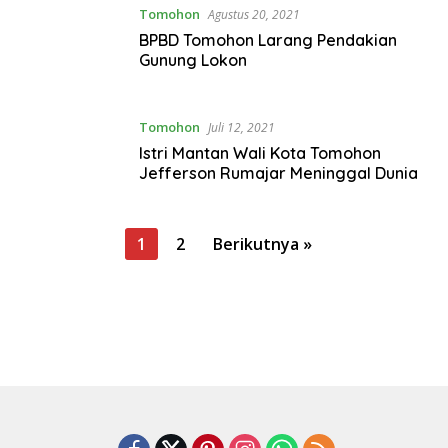
Tomohon
Agustus 20, 2021
BPBD Tomohon Larang Pendakian
Gunung Lokon
Tomohon
Juli 12, 2021
Istri Mantan Wali Kota Tomohon
Jefferson Rumajar Meninggal Dunia
P
1
2
Berikutnya »
a
g
i
n
a
s
i