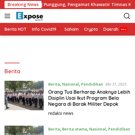
L
Haye Jadi Tulang Punggung, Pengamat Khawatir Timnas Kehil
Breaking News
a
n
g
s
Berita HOT
Info Covid19
Saham
Crypto
Daerah
P
u
n
g
k
e
k
Berita
o
n
Berita
,
Nasional
,
Pendidikan
Mei 31, 2025
t
Orang Tua Berharap Anaknya Lebih
e
Disiplin Usai Ikut Program Bela
n
Negara di Barak Militer Depok
redaksi news
Berita
,
Berita utama
,
Nasional
,
Pendidikan