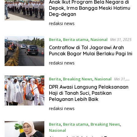
Mei 31, 2025
Anak Ikut Program Bela Negara di
Depok, Irma Bangga Meski Hatimu
Deg-degan
redaksi news
Berita
,
Berita utama
,
Nasional
Mei 31, 2025
Contraflow di Tol Jagorawi Arah
Puncak Bogor Mulai Berlaku Pagi Ini
redaksi news
Berita
,
Breaking News
,
Nasional
Mei 31,
2025
DPR Awasi Langsung Pelaksanaan
Haji di Tanah Suci, Pastikan
Pelayanan Lebih Baik
redaksi news
Berita
,
Berita utama
,
Breaking News
,
Nasional