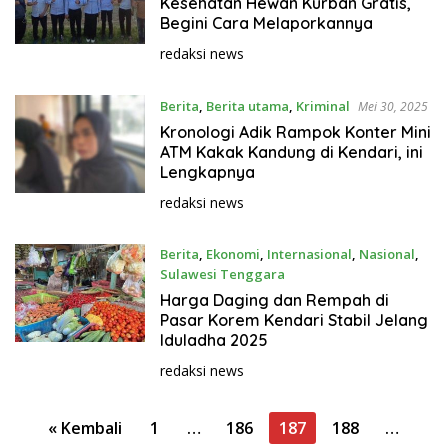
Kesehatan Hewan Kurban Gratis,
Begini Cara Melaporkannya
redaksi news
Berita
,
Berita utama
,
Kriminal
Mei 30, 2025
Kronologi Adik Rampok Konter Mini
ATM Kakak Kandung di Kendari, ini
Lengkapnya
redaksi news
Berita
,
Ekonomi
,
Internasional
,
Nasional
,
Sulawesi Tenggara
Mei 30, 2025
Harga Daging dan Rempah di
Pasar Korem Kendari Stabil Jelang
Iduladha 2025
redaksi news
P
« Kembali
1
…
186
187
188
…