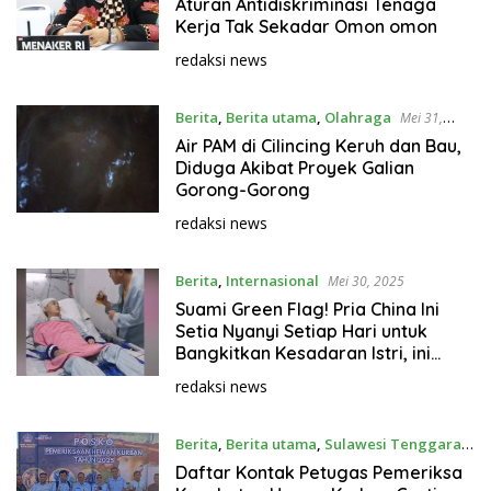
Mei 31, 2025
Aturan Antidiskriminasi Tenaga
Kerja Tak Sekadar Omon omon
redaksi news
Berita
,
Berita utama
,
Olahraga
Mei 31,
2025
Air PAM di Cilincing Keruh dan Bau,
Diduga Akibat Proyek Galian
Gorong-Gorong
redaksi news
Berita
,
Internasional
Mei 30, 2025
Suami Green Flag! Pria China Ini
Setia Nyanyi Setiap Hari untuk
Bangkitkan Kesadaran Istri, ini
penyakitnya
redaksi news
Berita
,
Berita utama
,
Sulawesi Tenggara
Mei 30, 2025
Daftar Kontak Petugas Pemeriksa