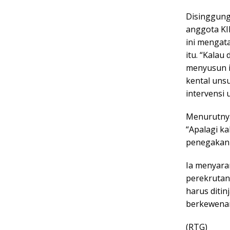
Disinggung
anggota KIP
ini mengata
itu.
“Kalau 
menyusun i
kental unsu
intervensi 
Menurutnya
“Apalagi k
penegakan 
Ia menyara
perekrutan
harus ditin
berkewena
(RTG)