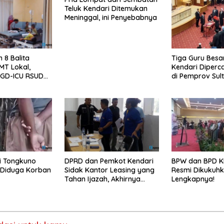
Teluk Kendari Ditemukan
Meninggal, ini Penyebabnya
 8 Balita
Tiga Guru Besa
MT Lokal,
Kendari Diperca
 IGD-ICU RSUD
di Pemprov Sul
Infonya
di Tongkuno
DPRD dan Pemkot Kendari
BPW dan BPD K
, Diduga Korban
Sidak Kantor Leasing yang
Resmi Dikukuhk
Tahan Ijazah, Akhirnya
Lengkapnya!
Dikembalikan!