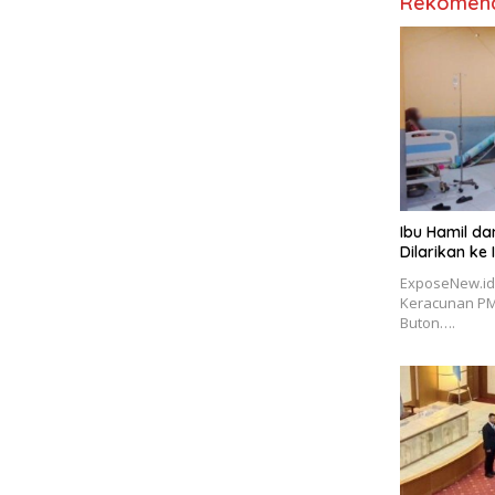
Rekomend
Ibu Hamil da
Dilarikan ke
ExposeNew.id,
Keracunan PMT
Buton….