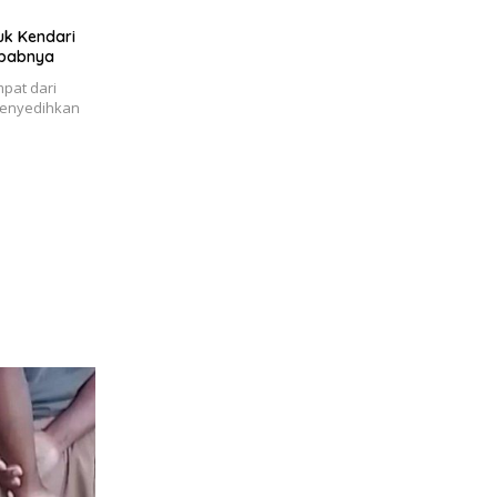
uk Kendari
ebabnya
pat dari
menyedihkan