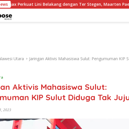
t Lini Belakang dengan Ter Stegen, Maarten Paes Ditantang Tam
News
ulawesi Utara
Jaringan Aktivis Mahasiswa Sulut: Pengumuman KIP S
ra
an Aktivis Mahasiswa Sulut:
muman KIP Sulut Diduga Tak Juj
1, 2023