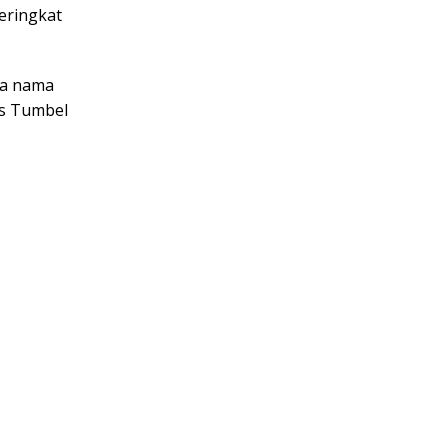
eringkat
ma nama
is Tumbel