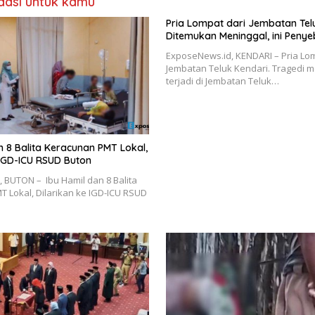
asi untuk kamu
Pria Lompat dari Jembatan Tel
Ditemukan Meninggal, ini Peny
ExposeNews.id, KENDARI – Pria Lom
Jembatan Teluk Kendari. Tragedi 
terjadi di Jembatan Teluk…
n 8 Balita Keracunan PMT Lokal,
 IGD-ICU RSUD Buton
 BUTON – Ibu Hamil dan 8 Balita
 Lokal, Dilarikan ke IGD-ICU RSUD