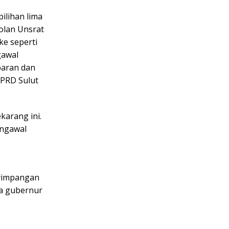
ilihan lima
bolan Unsrat
ke seperti
gawal
paran dan
DPRD Sulut
karang ini.
engawal
nyimpangan
na gubernur