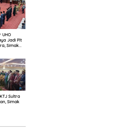
r UHO
ya Jadi Plt
tra, Simak
KTJ Sultra
an, Simak