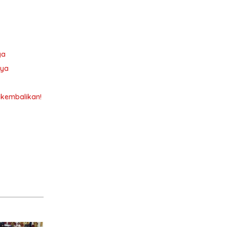
ya
nya
ikembalikan!