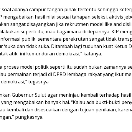
 soal adanya campur tangan pihak tertentu sehingga keterp
 mengabaikan hasil nilai sesuai tahapan seleksi, aktivis je
kan sangat disayangkan jika rekrutmen model like and disli
dilakukan seperti itu, mau bagaimana di depannya. KIP men
nformasi publik, sementara perekrutan sangat tidak trans
r ‘suka dan tidak suka. Ditambah lagi tuduhan kuat Ketua 
utak atik, ini kemunduran demokrasi,” katanya.
 proses model politik seperti itu sudah bukan zamannya se
alau permainan terjadi di DPRD lembaga rakyat yang ikut m
demokrasi,” tegasnya.
nkan Gubernur Sulut agar meninjau kembali terhadap hasil
 yang mengabaikan banyak hal.
“Kalau ada bukti-bukti pe
jau kembali dan disesuaikan dengan tujuan penilaian, kare
ngan,” pungkasnya.