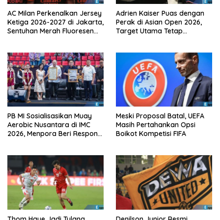
AC Milan Perkenalkan Jersey
Adrien Kaiser Puas dengan
Ketiga 2026-2027 di Jakarta,
Perak di Asian Open 2026,
Sentuhan Merah Fluoresen
Target Utama Tetap
Jadi Sorotan
Olimpiade 2028
PB MI Sosialisasikan Muay
Meski Proposal Batal, UEFA
Aerobic Nusantara di IMC
Masih Pertahankan Opsi
2026, Menpora Beri Respons
Boikot Kompetisi FIFA
Positif
Thom Haye Jadi Tulang
Denilson Junior Resmi