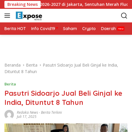
L
sey Ketiga 2026-2027 di Jakarta, Sentuhan Merah Fluoresen Jadi
Breaking News
a
n
g
s
Berita HOT
Info Covid19
Saham
Crypto
Daerah
P
u
n
g
k
e
Beranda
Berita
Pasutri Sidoarjo Jual Beli Ginjal ke India,
k
Dituntut 8 Tahun
o
n
Berita
t
Pasutri Sidoarjo Jual Beli Ginjal ke
e
n
India, Dituntut 8 Tahun
Redaksi News
-
Berita Terkini
Juli 17, 2025