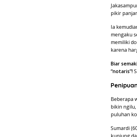
Jakasampur
pikir panj
Ia kemudia
mengaku se
memiliki 
karena har
Biar sema
“notaris”!
S
Penipuan
Beberapa wa
bikin ngilu
puluhan kor
Sumardi (60
kunjung da