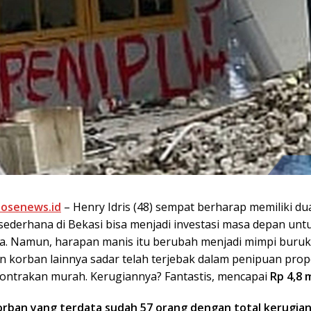
posenews.id
– Henry Idris (48) sempat berharap memiliki du
sederhana di Bekasi bisa menjadi investasi masa depan unt
a. Namun, harapan manis itu berubah menjadi mimpi buruk 
n korban lainnya sadar telah terjebak dalam penipuan prop
ontrakan murah. Kerugiannya? Fantastis, mencapai
Rp 4,8 m
 korban yang terdata sudah 57 orang dengan total kerugian