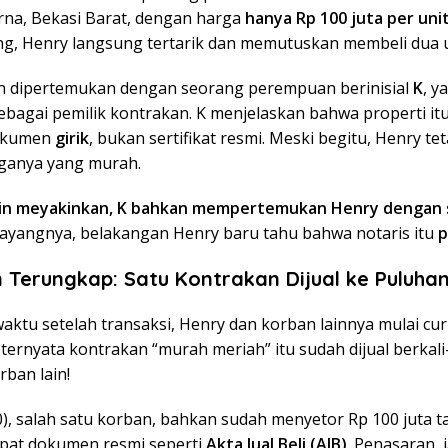
na, Bekasi Barat, dengan harga
hanya Rp 100 juta per uni
ang, Henry langsung tertarik dan memutuskan membeli dua u
n dipertemukan dengan seorang perempuan berinisial
K
, y
bagai pemilik kontrakan. K menjelaskan bahwa properti it
dokumen
girik
, bukan sertifikat resmi. Meski begitu, Henry te
ganya yang murah.
kin meyakinkan, K bahkan mempertemukan Henry dengan
ayangnya, belakangan Henry baru tahu bahwa notaris itu
p
 Terungkap: Satu Kontrakan Dijual ke Puluha
ktu setelah transaksi, Henry dan korban lainnya mulai cur
, ternyata kontrakan “murah meriah” itu sudah dijual berkali-
ban lain!
), salah satu korban, bahkan sudah menyetor Rp 100 juta ta
pat dokumen resmi seperti
Akta Jual Beli (AJB)
. Penasaran, 