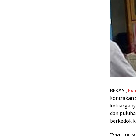
BEKASI,
Ex
kontrakan 
keluargany
dan puluha
berkedok k
“Saat ini,