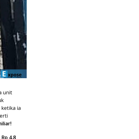
a unit
uk
ketika ia
erti
iliar!
 Rp 4,8