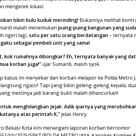
 mengecek lokasi.
sikan bikin bulu kuduk merinding!
Bukannya melihat kontr
umardi malah menemukan
puing-puing bangunan yang suda
ih ngeri lagi,
satu per satu orang berdatangan
– ternyata 
gaku sebagai pembeli unit yang sama!
t, kok rumahnya dibongkar? Eh, ternyata banyak yang da
ua korban juga!”
ujar Sumardi, masih syok.
ip kasus ini menyebar dan korban melapor ke Polda Metro J
K langsung ngacir! Tapi yang bikin geleng-geleng kepala, dua
yang mestinya jadi barang bukti malah dihancurkan!
ntuk menghilangkan jejak. Adik iparnya yang merobohka
katanya atas perintah K,”
jelas Henry.
ro Bekasi Kota kini menangani laporan korban bernomor
651/VII/2025/SPKT/POLDA METRO JAYA. Kapolres Kombes 