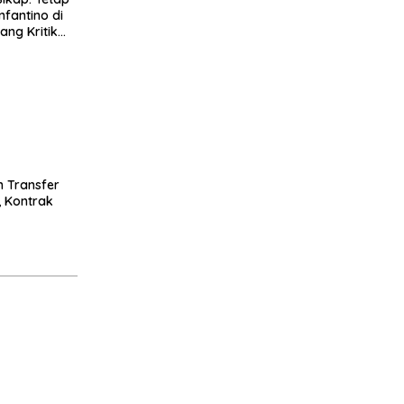
nfantino di
ng Kritik
n Transfer
, Kontrak