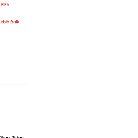
 FIFA
Lebih Baik
Sikap: Tetap