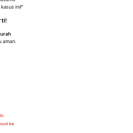
asus ini!”
ti!
murah
tu aman.
lo
pool ke