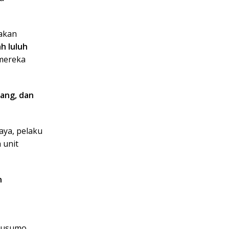
akan
h luluh
mereka
tang, dan
aya, pelaku
 unit
n
Kusumo