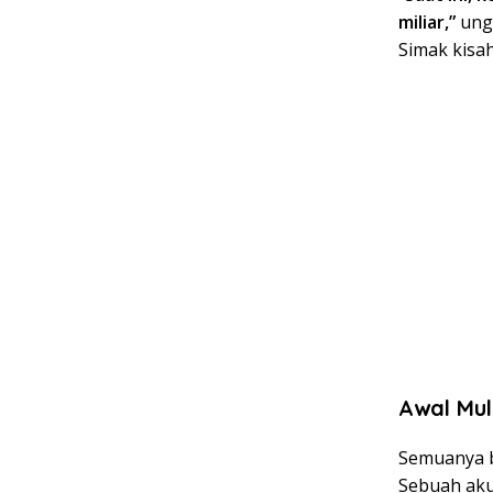
miliar,”
ungk
Simak kisa
Awal Mul
Semuanya b
Sebuah aku