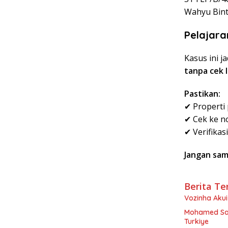
Wahyu Bint
Pelajara
Kasus ini j
tanpa cek l
Pastikan:
✔ Properti 
✔ Cek ke no
✔ Verifikas
Jangan sam
Berita Te
Vozinha Akui 
Mohamed Sal
Turkiye