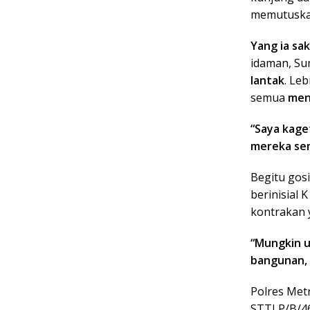
memutuskan
Yang ia sak
idaman, S
lantak
. Leb
semua
men
“Saya kage
mereka sem
Begitu gos
berinisial 
kontrakan 
“Mungkin u
bangunan, 
Polres Met
STTLP/B/4