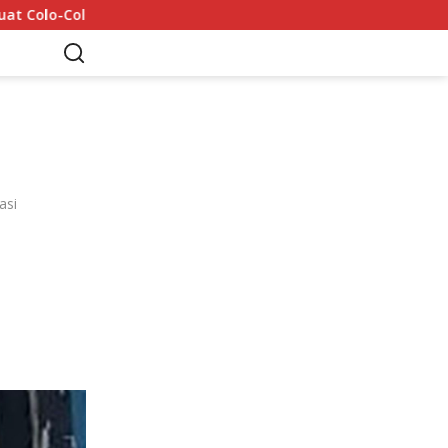
Mohamed Salah Tiba di Trabzon 5 Agustus: 6 Rekor yan
asi