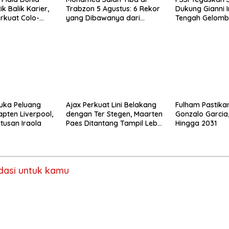
ik Balik Karier,
Trabzon 5 Agustus: 6 Rekor
Dukung Gianni I
erkuat Colo-
yang Dibawanya dari
Tengah Gelomba
Liverpool ke Turkiye
FIFA
Buka Peluang
Ajax Perkuat Lini Belakang
Fulham Pastika
apten Liverpool,
dengan Ter Stegen, Maarten
Gonzalo Garcia
tusan Iraola
Paes Ditantang Tampil Lebih
Hingga 2031
Baik Lagi
asi untuk kamu