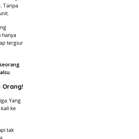
t
. Tanpa
nit.
ang
u hanya
tap tergiur
 seorang
alsu
.
n Orang!
iga. Yang
kali ke
pi tak
ia