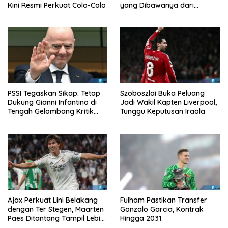
Kini Resmi Perkuat Colo-Colo
yang Dibawanya dari
Liverpool ke Turkiye
PSSI Tegaskan Sikap: Tetap
Szoboszlai Buka Peluang
Dukung Gianni Infantino di
Jadi Wakil Kapten Liverpool,
Tengah Gelombang Kritik
Tunggu Keputusan Iraola
FIFA
Ajax Perkuat Lini Belakang
Fulham Pastikan Transfer
dengan Ter Stegen, Maarten
Gonzalo Garcia, Kontrak
Paes Ditantang Tampil Lebih
Hingga 2031
Baik Lagi