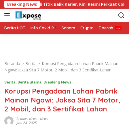
L
ia 2026 Jadi Titik Balik Karier, Kini Resmi Perkuat Colo-Colo
Breaking News
a
n
g
s
Berita HOT
Info Covid19
Saham
Crypto
Daerah
P
u
n
g
k
e
Beranda
Berita
Korupsi Pengadaan Lahan Pabrik Mainan
k
Ngawi: Jaksa Sita 7 Motor, 2 Mobil, dan 3 Sertifikat Lahan
o
n
Berita
,
Berita utama
,
Breaking News
t
Korupsi Pengadaan Lahan Pabrik
e
n
Mainan Ngawi: Jaksa Sita 7 Motor,
2 Mobil, dan 3 Sertifikat Lahan
Redaksi News
-
News
Juni 24, 2025