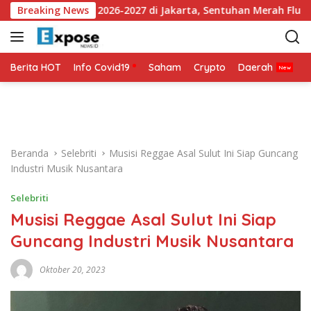
L
ersey Ketiga 2026-2027 di Jakarta, Sentuhan Merah Fluoresen Ja
Breaking News
a
n
g
s
Berita HOT
Info Covid19
Saham
Crypto
Daerah
P
u
n
g
k
e
Beranda
Selebriti
Musisi Reggae Asal Sulut Ini Siap Guncang
k
Industri Musik Nusantara
o
n
Selebriti
t
Musisi Reggae Asal Sulut Ini Siap
e
n
Guncang Industri Musik Nusantara
Oktober 20, 2023