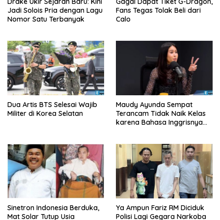
Drake Ukir Sejarah Baru: Kini
Gagal Dapat Tiket G-Dragon,
Jadi Solois Pria dengan Lagu
Fans Tegas Tolak Beli dari
Nomor Satu Terbanyak
Calo
Dua Artis BTS Selesai Wajib
Maudy Ayunda Sempat
Militer di Korea Selatan
Terancam Tidak Naik Kelas
karena Bahasa Inggrisnya
Buruk!
Sinetron Indonesia Berduka,
Ya Ampun Fariz RM Diciduk
Mat Solar Tutup Usia
Polisi Lagi Gegara Narkoba