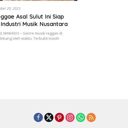
ober 20, 2023
ggae Asal Sulut Ini Siap
Industri Musik Nusantara
d, MANADO – Genre musik reggae di
 lekang oleh waktu. Terbukti masih