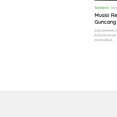
Selebriti
Okt
Musisi Re
Guncang 
Exposenews.i
Indonesia tak
munculnya…