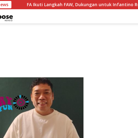
News
FA Ikuti Langkah FAW, Dukungan untuk Infantino Resm