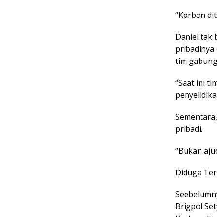
“Korban di
Daniel tak
pribadinya 
tim gabung
“Saat ini 
penyelidik
Sementara,
pribadi.
“Bukan ajud
Diduga Ter
Seebelumny
Brigpol Se