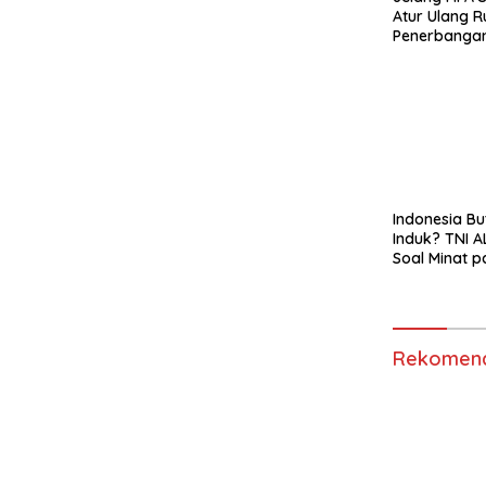
Atur Ulang R
Penerbanga
Hindari Zona
Indonesia Bu
Induk? TNI A
Soal Minat p
Garibaldi
Rekomend