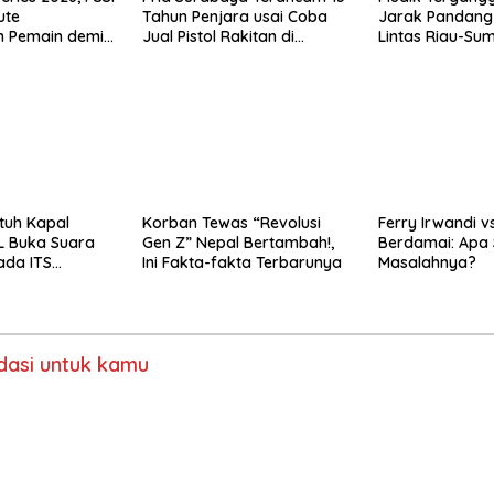
ute
Tahun Penjara usai Coba
Jarak Pandang 
n Pemain demi
Jual Pistol Rakitan di
Lintas Riau-Su
 Konflik
Bangkalan
Meter
tuh Kapal
Korban Tewas “Revolusi
Ferry Irwandi v
L Buka Suara
Gen Z” Nepal Bertambah!,
Berdamai: Apa 
ada ITS
Ini Fakta-fakta Terbarunya
Masalahnya?
asi untuk kamu