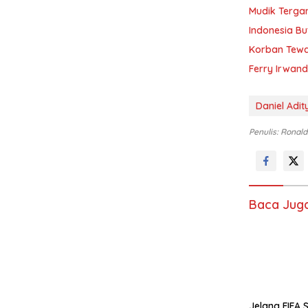
Mudik Tergan
Indonesia Bu
Korban Tewas
Ferry Irwand
Daniel Adi
Penulis: Ronald
Baca Jug
Jelang FIFA S