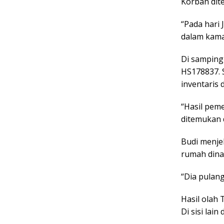
Korban dit
“Pada hari 
dalam kama
Di samping
HS178837. 
inventaris 
“Hasil pem
ditemukan d
Budi menje
rumah dinas
“Dia pulang
Hasil olah 
Di sisi lai