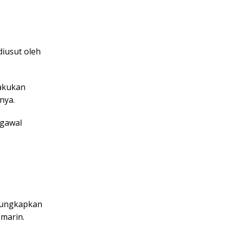
diusut oleh
lakukan
nya.
ngawal
gungkapkan
emarin.