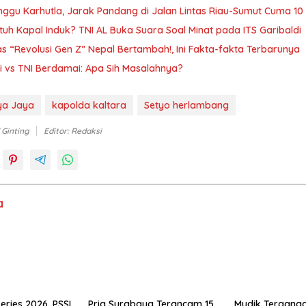
ggu Karhutla, Jarak Pandang di Jalan Lintas Riau-Sumut Cuma 10
tuh Kapal Induk? TNI AL Buka Suara Soal Minat pada ITS Garibaldi
 “Revolusi Gen Z” Nepal Bertambah!, Ini Fakta-fakta Terbarunya
i vs TNI Berdamai: Apa Sih Masalahnya?
tya Jaya
kapolda kaltara
Setyo herlambang
 Ginting
Editor: Redaksi
a
eries 2026, PSSI
Pria Surabaya Terancam 15
Mudik Tergangg