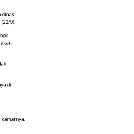
h dinas
(22/9).
npi:
pakan
dak
ya di
m kamarnya.