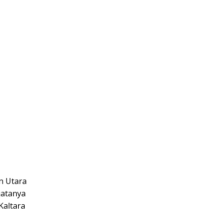
n Utara
jatanya
Kaltara