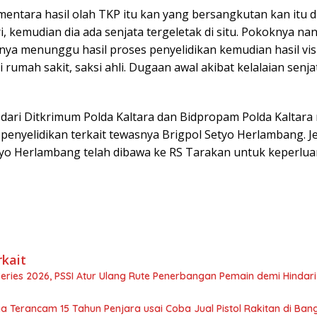
entara hasil olah TKP itu kan yang bersangkutan kan itu di
i, kemudian dia ada senjata tergeletak di situ. Pokoknya nan
tnya menunggu hasil proses penyelidikan kemudian hasil vi
i rumah sakit, saksi ahli. Dugaan awal akibat kelalaian senjat
m dari Ditkrimum Polda Kaltara dan Bidpropam Polda Kaltara
penyelidikan terkait tewasnya Brigpol Setyo Herlambang. 
tyo Herlambang telah dibawa ke RS Tarakan untuk keperlua
rkait
Series 2026, PSSI Atur Ulang Rute Penerbangan Pemain demi Hindar
a Terancam 15 Tahun Penjara usai Coba Jual Pistol Rakitan di Ban