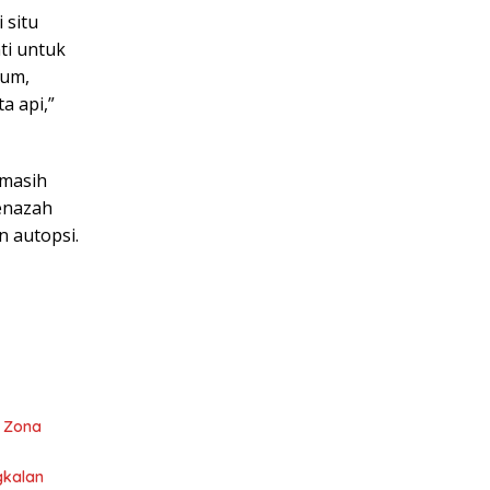
 situ
ti untuk
sum,
a api,”
 masih
Jenazah
n autopsi.
i Zona
gkalan