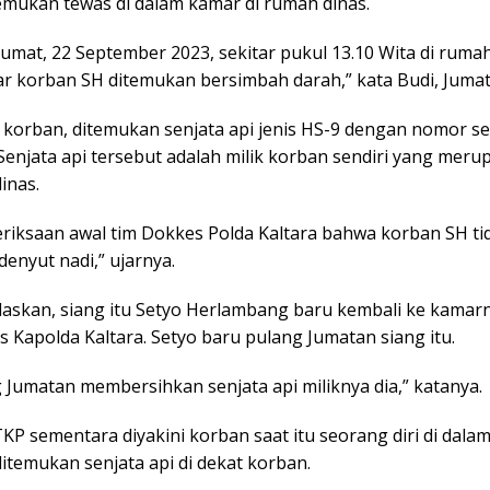
emukan tewas di dalam kamar di rumah dinas.
Jumat, 22 September 2023, sekitar pukul 13.10 Wita di ruma
r korban SH ditemukan bersimbah darah,” kata Budi, Jumat 
 korban, ditemukan senjata api jenis HS-9 dengan nomor se
Senjata api tersebut adalah milik korban sendiri yang meru
dinas.
eriksaan awal tim Dokkes Polda Kaltara bahwa korban SH ti
enyut nadi,” ujarnya.
laskan, siang itu Setyo Herlambang baru kembali ke kamarn
 Kapolda Kaltara. Setyo baru pulang Jumatan siang itu.
 Jumatan membersihkan senjata api miliknya dia,” katanya.
TKP sementara diyakini korban saat itu seorang diri di dala
n ditemukan senjata api di dekat korban.