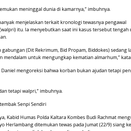
temukan meninggal dunia di kamarnya,” imbuhnya.
 banyak menjelaskan terkait kronologi tewasnya pengawal
(walpri) itu. Ia menyebutkan saat ini kasus tersebut tengah 
an.
tim gabungan (Dit Rekrimum, Bid Propam, Biddokes) sedang 
an mendalam untuk mengungkap kematian almarhum,” kata
 Daniel mengoreksi bahwa korban bukan ajudan tetapi pe
an tetapi walpri,” imbuhnya.
tembak Senpi Sendiri
a, Kabid Humas Polda Kaltara Kombes Budi Rachmat men
tyo Herlambang ditemukan tewas pada Jumat (22/9) siang k