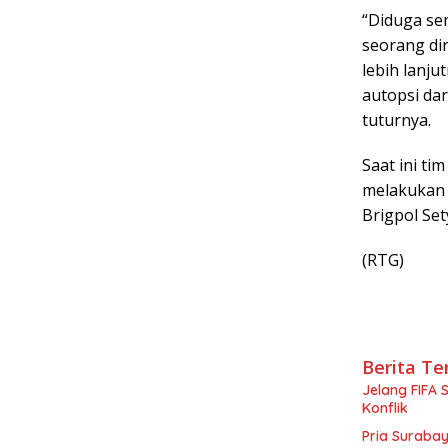
“Diduga sem
seorang dir
lebih lanju
autopsi dar
tuturnya.
Saat ini ti
melakukan 
Brigpol Se
(RTG)
Berita Te
Jelang FIFA 
Konflik
Pria Surabay