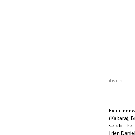
Ilustrasi
Exposenews
(Kaltara),
sendiri. Pe
Irjen Daniel