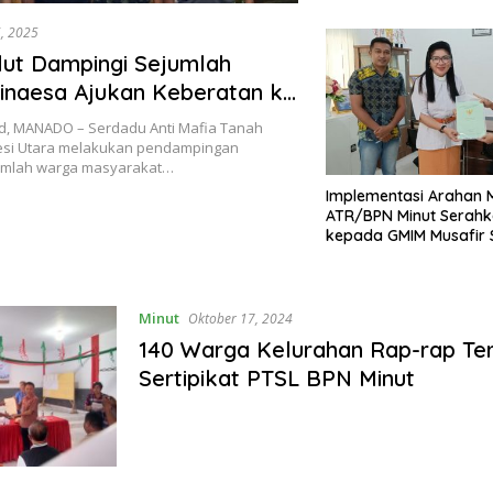
6, 2025
ut Dampingi Sejumlah
inaesa Ajukan Keberatan ke
ut
d, MANADO – Serdadu Anti Mafia Tanah
esi Utara melakukan pendampingan
umlah warga masyarakat…
Implementasi Arahan M
ATR/BPN Minut Serah
kepada GMIM Musafir 
Minut
Oktober 17, 2024
140 Warga Kelurahan Rap-rap Te
Sertipikat PTSL BPN Minut