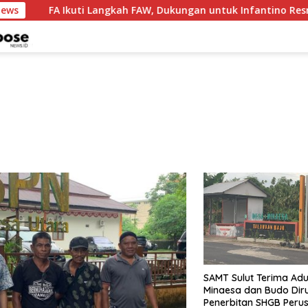
News
FA Ikuti Langkah FAW, Dukungan untuk Infantino Resmi Dicab
SAMT Sulut Terima Ad
Minaesa dan Budo Dir
Penerbitan SHGB Peru