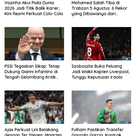
Vozinha Akui Piala Dunia
Mohamed Salah Tiba di
2026 Jadi Titik Balik Karier,
Trabzon 5 Agustus: 6 Rekor
Kini Resmi Perkuat Colo-Colo
yang Dibawanya dari
Liverpool ke Turkiye
PSSI Tegaskan Sikap: Tetap
Szoboszlai Buka Peluang
Dukung Gianni Infantino di
Jadi Wakil Kapten Liverpool,
Tengah Gelombang Kritik
Tunggu Keputusan Iraola
FIFA
Ajax Perkuat Lini Belakang
Fulham Pastikan Transfer
dengan Ter Stegen, Maarten
Gonzalo Garcia, Kontrak