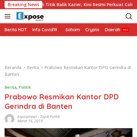
L
unia 2026 Jadi Titik Balik Karier, Kini Resmi Perkuat Colo-Colo
Breaking News
a
n
g
s
Berita HOT
Info Covid19
Saham
Crypto
Daerah
P
u
n
g
k
e
Beranda
Berita
Prabowo Resmikan Kantor DPD Gerindra di
k
Banten
o
n
Berita
,
Politik
t
Prabowo Resmikan Kantor DPD
e
n
Gerindra di Banten
Exposenews
-
Topik Politik
Maret 16, 2019