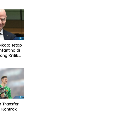
Sikap: Tetap
nfantino di
ng Kritik
n Transfer
, Kontrak