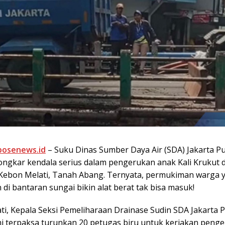
posenews.id
– Suku Dinas Sumber Daya Air (SDA) Jakarta P
ngkar kendala serius dalam pengerukan anak Kali Krukut d
Kebon Melati, Tanah Abang. Ternyata, permukiman warga 
di bantaran sungai bikin alat berat tak bisa masuk!
iati, Kepala Seksi Pemeliharaan Drainase Sudin SDA Jakarta 
mi terpaksa turunkan 20 petugas biru untuk kerjakan peng