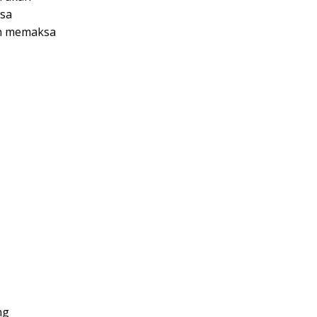
isa
an memaksa
ng