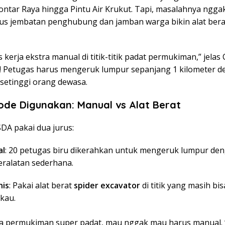
Lontar Raya hingga Pintu Air Krukut. Tapi, masalahnya nggak
plus jembatan penghubung dan jamban warga bikin alat ber
 kerja ekstra manual di titik-titik padat permukiman,” jelas C
 Petugas harus mengeruk lumpur sepanjang 1 kilometer 
setinggi orang dewasa.
de Digunakan: Manual vs Alat Berat
DA pakai dua jurus:
al
: 20 petugas biru dikerahkan untuk mengeruk lumpur de
eralatan sederhana.
is
: Pakai alat berat
spider excavator
di titik yang masih bis
gkau.
rea permukiman super padat, mau nggak mau harus manual. “