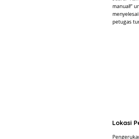
manual!” un
menyelesai
petugas tu
Lokasi P
Pengerukan