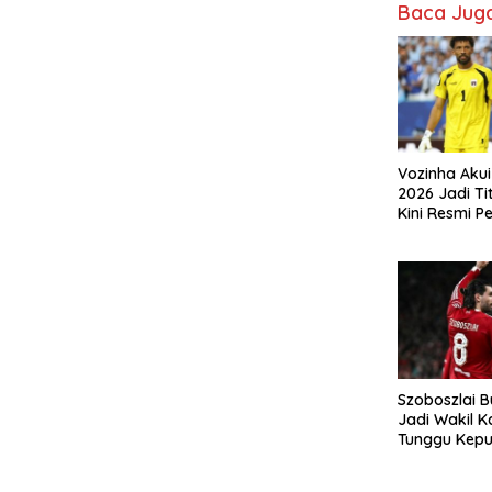
Baca Jug
Vozinha Akui
2026 Jadi Tit
Kini Resmi P
Colo
Szoboszlai 
Jadi Wakil K
Tunggu Kepu