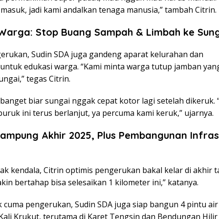
masuk, jadi kami andalkan tenaga manusia,” tambah Citrin.
 Warga: Stop Buang Sampah & Limbah ke Sung
gerukan, Sudin SDA juga gandeng aparat kelurahan dan
untuk edukasi warga. “Kami minta warga tutup jamban yan
ngai,” tegas Citrin.
 banget biar sungai nggak cepat kotor lagi setelah dikeruk. 
uruk ini terus berlanjut, ya percuma kami keruk,” ujarnya.
ampung Akhir 2025, Plus Pembangunan Infras
k kendala, Citrin optimis pengerukan bakal kelar di akhir 
yakin bertahap bisa selesaikan 1 kilometer ini,” katanya.
 cuma pengerukan, Sudin SDA juga siap bangun 4 pintu air k
ali Krukut, terutama di Karet Tengsin dan Bendungan Hilir