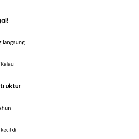
ai!
g langsung
“Kalau
truktur
tahun
ecil di