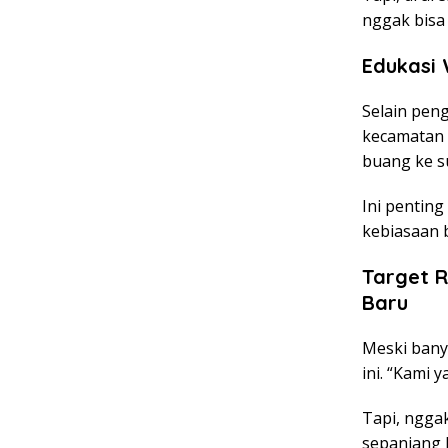
nggak bisa 
Edukasi
Selain pen
kecamatan 
buang ke su
Ini penting
kebiasaan b
Target R
Baru
Meski banya
ini. “Kami 
Tapi, nggak
sepanjang K