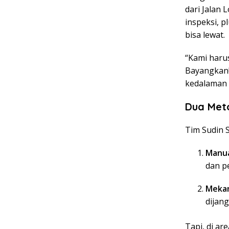
dari Jalan 
inspeksi, 
bisa lewat.
“Kami harus
Bayangkan!
kedalaman 
Dua Meto
Tim Sudin S
Manu
dan p
Mekan
dijan
Tapi, di a