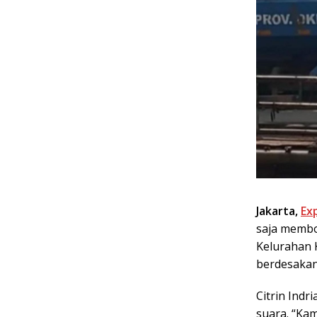
Jakarta,
Ex
saja membo
Kelurahan 
berdesakan 
Citrin Indr
suara. “Ka