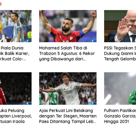
a
 Piala Dunia
Mohamed Salah Tiba di
PSSI Tegaskan 
ik Balik Karier,
Trabzon 5 Agustus: 6 Rekor
Dukung Gianni I
erkuat Colo-
yang Dibawanya dari
Tengah Gelomba
Liverpool ke Turkiye
FIFA
Buka Peluang
Ajax Perkuat Lini Belakang
Fulham Pastika
apten Liverpool,
dengan Ter Stegen, Maarten
Gonzalo Garcia
tusan Iraola
Paes Ditantang Tampil Lebih
Hingga 2031
Baik Lagi