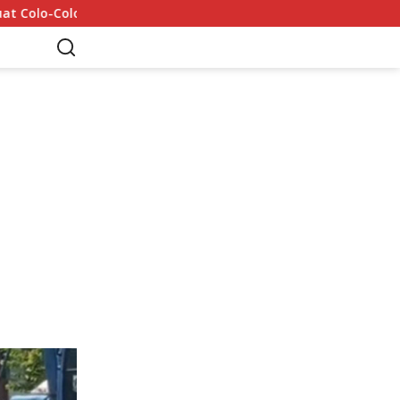
Mohamed Salah Tiba di Trabzon 5 Agustus: 6 Rekor yang Di