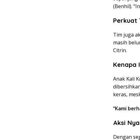
(Benhil). “I
Perkuat 
Tim juga a
masih belu
Citrin.
Kenapa I
Anak Kali 
dibersihka
keras, mes
“Kami berh
Aksi Nya
Dengan seg