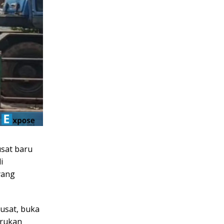
usat baru
i
yang
Pusat, buka
erukan