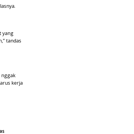
elasnya.
t yang
h,” tandas
u nggak
arus kerja
as