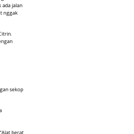
 ada jalan
at nggak
itrin.
dengan
ngan sekop
a
Alat berat