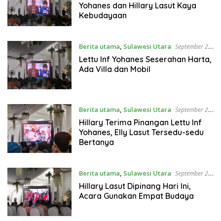
Yohanes dan Hillary Lasut Kaya
Kebudayaan
Berita utama
,
Sulawesi Utara
September 23,
2022
Lettu Inf Yohanes Seserahan Harta,
Ada Villa dan Mobil
Berita utama
,
Sulawesi Utara
September 23,
2022
Hillary Terima Pinangan Lettu Inf
Yohanes, Elly Lasut Tersedu-sedu
Bertanya
Berita utama
,
Sulawesi Utara
September 23,
2022
Hillary Lasut Dipinang Hari Ini,
Acara Gunakan Empat Budaya