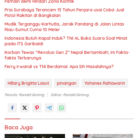
Pemain demi Hindari Zona Konflik
Pria Surabaya Terancam 15 Tahun Penjara usai Coba Jual
Pistol Rakitan di Bangkalan
Mudik Terganggu Karhutla, Jarak Pandang di Jalan Lintas
Riau-Sumut Cuma 10 Meter
Indonesia Butuh Kapal Induk? TNI AL Buka Suara Soal Minat
pada ITS Garibaldi
Korban Tewas “Revolusi Gen Z” Nepal Bertambah!, Ini Fakta-
fakta Terbarunya
Ferry Irwandi vs TNI Berdamai: Apa Sih Masalahnya?
Hillary Brigitta Lasut
pinangan
Yohanes Rahawarin
Penulis: Ronald Ginting
Editor: Ronald Ginting
Baca Juga