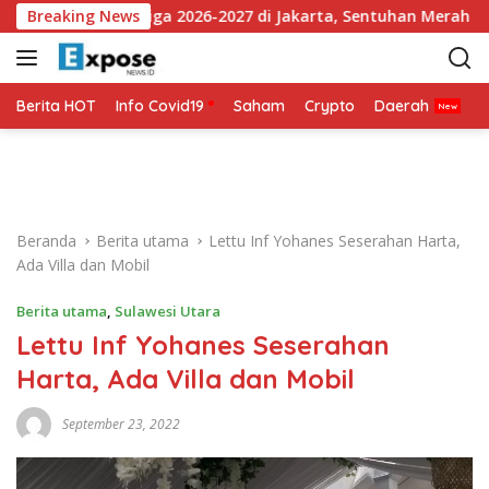
L
an Jersey Ketiga 2026-2027 di Jakarta, Sentuhan Merah Fluorese
Breaking News
a
n
g
s
Berita HOT
Info Covid19
Saham
Crypto
Daerah
P
u
n
g
k
e
Beranda
Berita utama
Lettu Inf Yohanes Seserahan Harta,
k
Ada Villa dan Mobil
o
n
Berita utama
,
Sulawesi Utara
t
Lettu Inf Yohanes Seserahan
e
n
Harta, Ada Villa dan Mobil
September 23, 2022