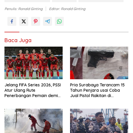
Penulis: Ronald Ginting
Editor: Ronald Ginting
Baca Juga
Jelang FIFA Series 2026, PSSI
Pria Surabaya Terancam 15
Atur Ulang Rute
Tahun Penjara usai Coba
Penerbangan Pemain demi
Jual Pistol Rakitan di
Hindari Zona Konflik
Bangkalan