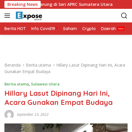
L
MO Siap Bertarung di Seri APRC Sumatera Utara
Breaking News
Napoli
a
n
g
s
Berita HOT
Info Covid19
Saham
Crypto
Daerah
P
u
n
g
k
e
Beranda
Berita utama
Hillary Lasut Dipinang Hari Ini, Acara
k
Gunakan Empat Budaya
o
n
Berita utama
,
Sulawesi Utara
t
Hillary Lasut Dipinang Hari Ini,
e
n
Acara Gunakan Empat Budaya
September 23, 2022