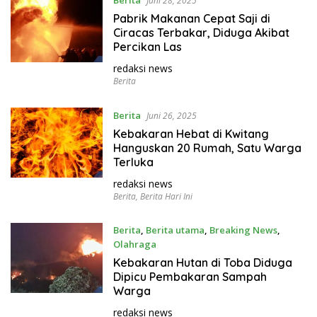
Berita
Juni 28, 2025
Pabrik Makanan Cepat Saji di
Ciracas Terbakar, Diduga Akibat
Percikan Las
redaksi news
Berita
Berita
Juni 26, 2025
Kebakaran Hebat di Kwitang
Hanguskan 20 Rumah, Satu Warga
Terluka
redaksi news
Berita
,
Berita Hari Ini
Berita
,
Berita utama
,
Breaking News
,
Olahraga
Juni 24, 2025
Kebakaran Hutan di Toba Diduga
Dipicu Pembakaran Sampah
Warga
redaksi news