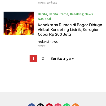
Berita
,
Terbaru
Berita
,
Berita utama
,
Breaking News
,
Nasional
Juni 19, 2025
Kebakaran Rumah di Bogor Diduga
Akibat Korsleting Listrik, Kerugian
Capai Rp 200 Juta
redaksi news
Berita
P
1
2
Berikutnya »
a
g
i
n
a
s
i