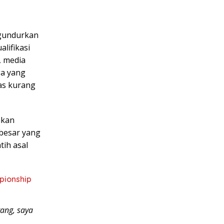
ngundurkan
lifikasi
, media
ga yang
as kurang
akan
 besar yang
tih asal
pionship
tang, saya