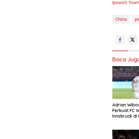
Ipswich Town
China
pe
Baca Jug
Adrian Wibo
Perkuat FC 
Innsbruck di 