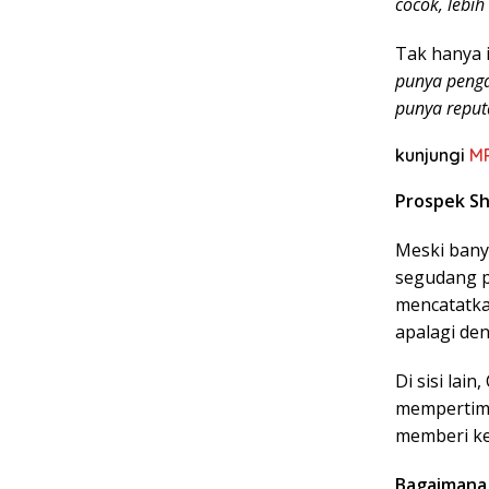
cocok, lebih
Tak hanya 
punya penga
punya reputa
kunjungi
M
Prospek Sh
Meski bany
segudang p
mencatatkan
apalagi den
Di sisi la
mempertimb
memberi ke
Bagaimana