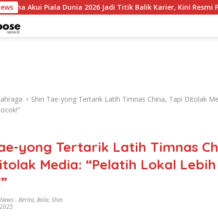
 Dunia 2026 Jadi Titik Balik Karier, Kini Resmi Perkuat Colo-Colo
News
lahraga
Shin Tae-yong Tertarik Latih Timnas China, Tapi Ditolak Med
Cocok!"
ae-yong Tertarik Latih Timnas Ch
itolak Media: “Pelatih Lokal Lebih
!”
 News
-
Berita
,
Bola
,
Shin
 2025