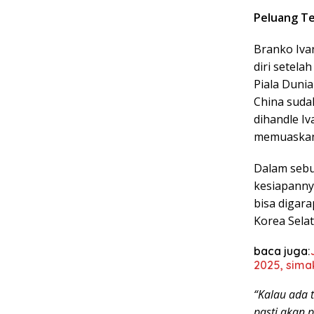
Peluang Te
Branko Iva
diri setela
Piala Dunia
China suda
dihandle I
memuaskan
Dalam sebu
kesiapanny
bisa digara
Korea Selat
baca juga:
2025, sima
“Kalau ada 
pasti akan p