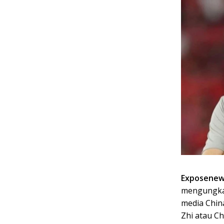
Exposenew
mengungkap
media China
Zhi atau C