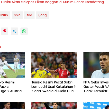
 Dinilai Akan Melepas Elkan Baggott di Musim Panas Mendatang
latih
shin
tae
yong
a
wo Resmi
Tunisia Resmi Pecat Sabri
FIFA Gelar Inve
Wacker
Lamouchi Usai Kekalahan 1-
Gestur Wasit VA
Liga 2 Austria
5 dari Swedia di Piala Dunia
Tidak Terbukti!
2026