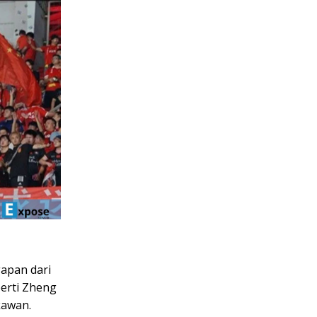
apan dari
perti Zheng
kawan.