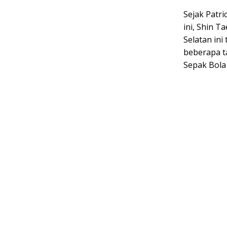
Sejak Patri
ini, Shin T
Selatan in
beberapa t
Sepak Bola