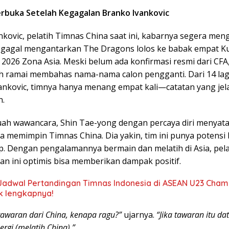
rbuka Setelah Kegagalan Branko Ivankovic
nkovic, pelatih Timnas China saat ini, kabarnya segera me
h gagal mengantarkan The Dragons lolos ke babak empat Kua
 2026 Zona Asia. Meski belum ada konfirmasi resmi dari CFA
h ramai membahas nama-nama calon pengganti. Dari 14 la
vankovic, timnya hanya menang empat kali—catatan yang jel
.
ah wawancara, Shin Tae-yong dengan percaya diri menyat
a memimpin Timnas China. Dia yakin, tim ini punya potensi
p. Dengan pengalamannya bermain dan melatih di Asia, pela
an ini optimis bisa memberikan dampak positif.
Jadwal Pertandingan Timnas Indonesia di ASEAN U23 Cham
k lengkapnya!
tawaran dari China, kenapa ragu?”
ujarnya.
“Jika tawaran itu da
ergi (melatih China).”