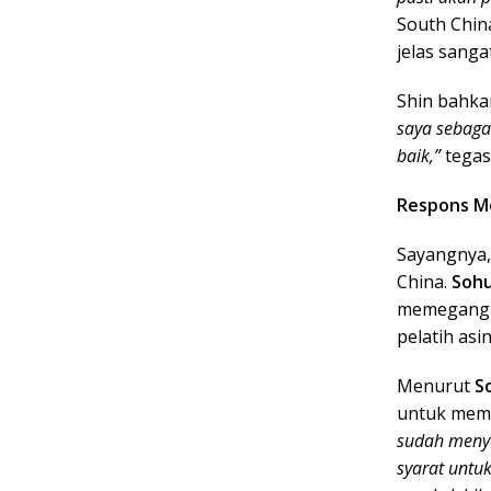
South Chin
jelas sanga
Shin bahka
saya sebagai
baik,”
tegas
Respons Me
Sayangnya,
China.
Soh
memegang k
pelatih asi
Menurut
S
untuk mem
sudah menye
syarat untuk