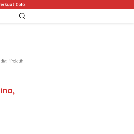
Mohamed Salah Tiba di Trabzon 5 Agustus: 6 Rekor ya
ia: "Pelatih
ina,