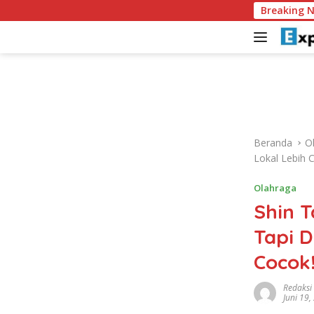
L
Vozinha Akui Piala
Breaking 
a
n
g
s
u
n
g
k
Beranda
O
e
Lokal Lebih 
k
o
Olahraga
n
Shin T
t
e
Tapi D
n
Cocok
Redaksi
Juni 19,