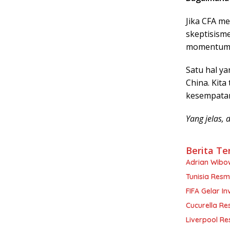
Jika CFA m
skeptisisme
momentum b
Satu hal y
China. Kit
kesempatan,
Yang jelas, 
Berita Te
Adrian Wibow
Tunisia Resm
FIFA Gelar In
Cucurella Re
Liverpool Re