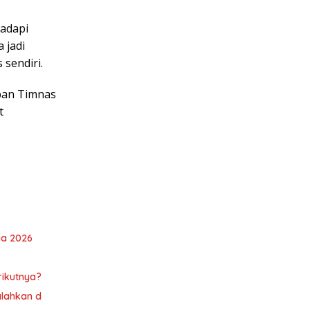
adapi
 jadi
sendiri.
pan Timnas
t
ia 2026
rikutnya?
alahkan d