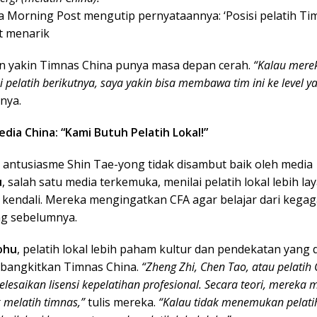
a Morning Post mengutip pernyataannya: ‘Posisi pelatih Ti
t menarik
n yakin Timnas China punya masa depan cerah.
“Kalau mere
 pelatih berikutnya, saya yakin bisa membawa tim ini ke level ya
nya.
dia China: “Kami Butuh Pelatih Lokal!”
 antusiasme Shin Tae-yong tidak disambut baik oleh media
u
, salah satu media terkemuka, menilai pelatih lokal lebih la
endali. Mereka mengingatkan CFA agar belajar dari kegag
ng sebelumnya.
ohu
, pelatih lokal lebih paham kultur dan pendekatan yang
bangkitkan Timnas China.
“Zheng Zhi, Chen Tao, atau pelatih 
lesaikan lisensi kepelatihan profesional. Secara teori, mereka
 melatih timnas,”
tulis mereka.
“Kalau tidak menemukan pelati