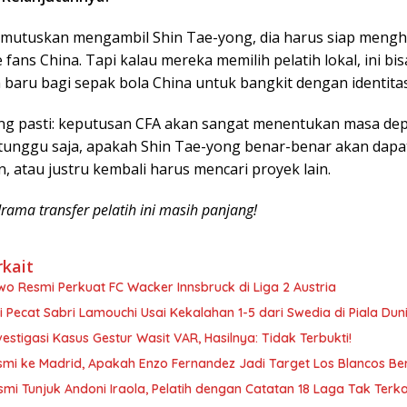
emutuskan mengambil Shin Tae-yong, dia harus siap mengh
 fans China. Tapi kalau mereka memilih pelatih lokal, ini bisa
aru bagi sepak bola China untuk bangkit dengan identitas 
ang pasti: keputusan CFA akan sangat menentukan masa de
a tunggu saja, apakah Shin Tae-yong benar-benar akan dapa
 atau justru kembali harus mencari proyek lain.
drama transfer pelatih ini masih panjang!
rkait
o Resmi Perkuat FC Wacker Innsbruck di Liga 2 Austria
i Pecat Sabri Lamouchi Usai Kekalahan 1-5 dari Swedia di Piala Dun
vestigasi Kasus Gestur Wasit VAR, Hasilnya: Tidak Terbukti!
smi ke Madrid, Apakah Enzo Fernandez Jadi Target Los Blancos Be
smi Tunjuk Andoni Iraola, Pelatih dengan Catatan 18 Laga Tak Terk