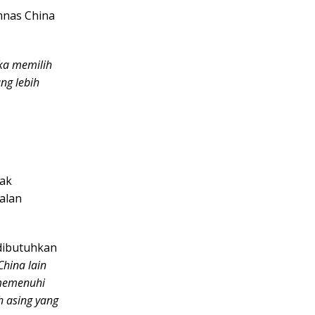
mnas China
ka memilih
ng lebih
yak
alan
 dibutuhkan
China lain
 memenuhi
h asing yang