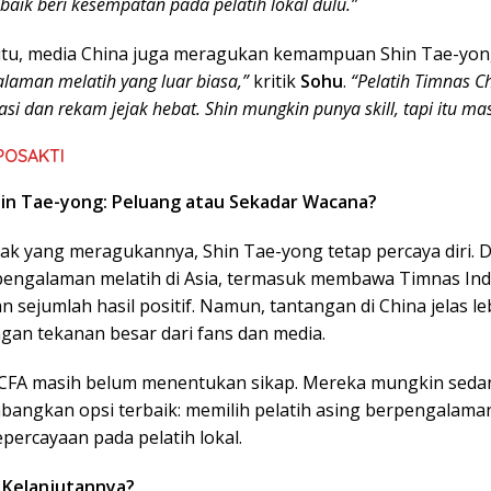
 baik beri kesempatan pada pelatih lokal dulu.”
itu, media China juga meragukan kemampuan Shin Tae-yon
laman melatih yang luar biasa,”
kritik
Sohu
.
“Pelatih Timnas C
si dan rekam jejak hebat. Shin mungkin punya skill, tapi itu ma
POSAKTI
in Tae-yong: Peluang atau Sekadar Wacana?
ak yang meragukannya, Shin Tae-yong tetap percaya diri. 
engalaman melatih di Asia, termasuk membawa Timnas Ind
 sejumlah hasil positif. Namun, tantangan di China jelas l
gan tekanan besar dari fans dan media.
in, CFA masih belum menentukan sikap. Mereka mungkin sed
angkan opsi terbaik: memilih pelatih asing berpengalama
percayaan pada pelatih lokal.
 Kelanjutannya?