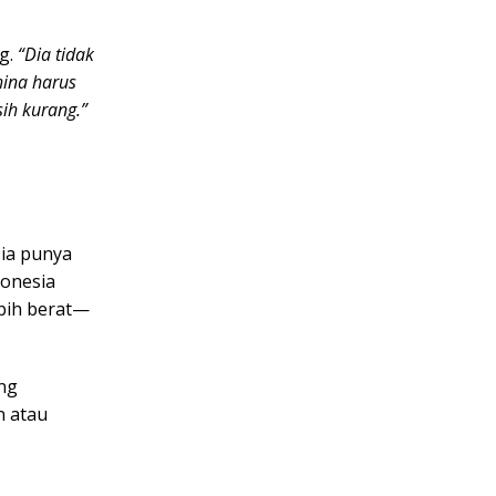
g.
“Dia tidak
hina harus
sih kurang.”
Dia punya
onesia
ebih berat—
ang
n atau