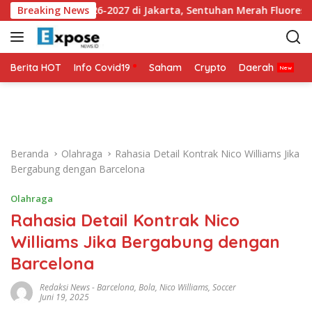
L
 Ketiga 2026-2027 di Jakarta, Sentuhan Merah Fluoresen Jadi S
Breaking News
a
n
g
s
Berita HOT
Info Covid19
Saham
Crypto
Daerah
P
u
n
g
k
e
Beranda
Olahraga
Rahasia Detail Kontrak Nico Williams Jika
k
Bergabung dengan Barcelona
o
n
Olahraga
t
Rahasia Detail Kontrak Nico
e
n
Williams Jika Bergabung dengan
Barcelona
Redaksi News
-
Barcelona
,
Bola
,
Nico Williams
,
Soccer
Juni 19, 2025