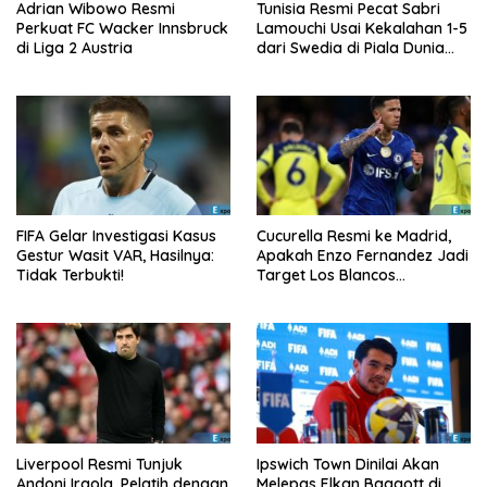
Adrian Wibowo Resmi
Tunisia Resmi Pecat Sabri
Perkuat FC Wacker Innsbruck
Lamouchi Usai Kekalahan 1-5
di Liga 2 Austria
dari Swedia di Piala Dunia
2026
FIFA Gelar Investigasi Kasus
Cucurella Resmi ke Madrid,
Gestur Wasit VAR, Hasilnya:
Apakah Enzo Fernandez Jadi
Tidak Terbukti!
Target Los Blancos
Berikutnya?
Liverpool Resmi Tunjuk
Ipswich Town Dinilai Akan
Andoni Iraola, Pelatih dengan
Melepas Elkan Baggott di