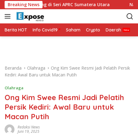
L
ap Bertarung di Seri APRC Sumatera Utara
Breaking News
Napoli Masuk
a
n
g
s
Berita HOT
Info Covid19
Saham
Crypto
Daerah
P
u
n
g
k
e
Beranda
Olahraga
Ong Kim Swee Resmi Jadi Pelatih Persik
k
Kediri: Awal Baru untuk Macan Putih
o
n
Olahraga
t
Ong Kim Swee Resmi Jadi Pelatih
e
n
Persik Kediri: Awal Baru untuk
Macan Putih
Redaksi News
Juni 19, 2025