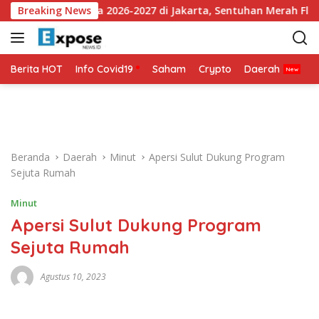
L
an Jersey Ketiga 2026-2027 di Jakarta, Sentuhan Merah Fluorese
Breaking News
a
n
g
s
Berita HOT
Info Covid19
Saham
Crypto
Daerah
P
u
n
g
k
e
Beranda
Daerah
Minut
Apersi Sulut Dukung Program
k
Sejuta Rumah
o
n
Minut
t
Apersi Sulut Dukung Program
e
n
Sejuta Rumah
Agustus 10, 2023