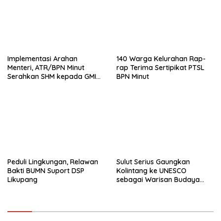
Implementasi Arahan
140 Warga Kelurahan Rap-
Menteri, ATR/BPN Minut
rap Terima Sertipikat PTSL
Serahkan SHM kepada GMIM
BPN Minut
Musafir Sukur
Peduli Lingkungan, Relawan
Sulut Serius Gaungkan
Bakti BUMN Suport DSP
Kolintang ke UNESCO
Likupang
sebagai Warisan Budaya
Dunia