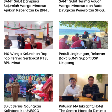
SAMT Sulut Dampingi
SAMT Sulut Terima Aduan
Sejumlah Warga Minaesa
Warga Minaesa dan Budo
Ajukan Keberatan ke BPN
Dirugikan Penerbitan SHGB
Minut
Perusahaan
140 Warga Kelurahan Rap-
Peduli Lingkungan, Relawan
rap Terima Sertipikat PTSL
Bakti BUMN Suport DSP
BPN Minut
Likupang
Sulut Serius Gaungkan
Putusan MA Inkracht, Hotel
Kolintang ke UNESCO
The Sentra Manado Diminta