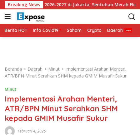
L
Jersey Ketiga 2026-2027 di Jakarta, Sentuhan Merah Fluoresen 
Breaking News
a
n
g
s
Berita HOT
Info Covid19
Saham
Crypto
Daerah
P
u
n
g
k
e
Beranda
Daerah
Minut
Implementasi Arahan Menteri,
k
ATR/BPN Minut Serahkan SHM kepada GMIM Musafir Sukur
o
n
Minut
t
Implementasi Arahan Menteri,
e
n
ATR/BPN Minut Serahkan SHM
kepada GMIM Musafir Sukur
Februari 4, 2025