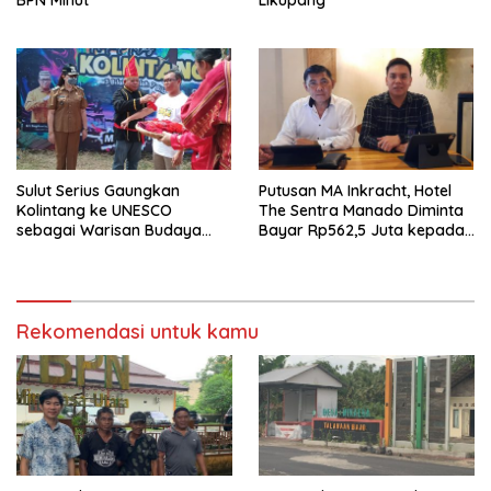
BPN Minut
Likupang
Sulut Serius Gaungkan
Putusan MA Inkracht, Hotel
Kolintang ke UNESCO
The Sentra Manado Diminta
sebagai Warisan Budaya
Bayar Rp562,5 Juta kepada
Dunia
Tommy Andrean Soetrisno
Rekomendasi untuk kamu