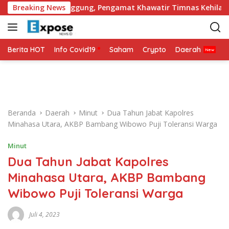
L
Jadi Tulang Punggung, Pengamat Khawatir Timnas Kehilangan
Breaking News
a
n
g
s
Berita HOT
Info Covid19
Saham
Crypto
Daerah
P
u
n
g
k
e
Beranda
Daerah
Minut
Dua Tahun Jabat Kapolres
k
Minahasa Utara, AKBP Bambang Wibowo Puji Toleransi Warga
o
n
Minut
t
Dua Tahun Jabat Kapolres
e
n
Minahasa Utara, AKBP Bambang
Wibowo Puji Toleransi Warga
Juli 4, 2023