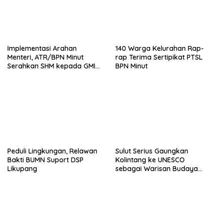
Implementasi Arahan
140 Warga Kelurahan Rap-
Menteri, ATR/BPN Minut
rap Terima Sertipikat PTSL
Serahkan SHM kepada GMIM
BPN Minut
Musafir Sukur
Peduli Lingkungan, Relawan
Sulut Serius Gaungkan
Bakti BUMN Suport DSP
Kolintang ke UNESCO
Likupang
sebagai Warisan Budaya
Dunia