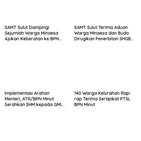
SAMT Sulut Dampingi
SAMT Sulut Terima Aduan
Sejumlah Warga Minaesa
Warga Minaesa dan Budo
Ajukan Keberatan ke BPN
Dirugikan Penerbitan SHGB
Minut
Perusahaan
Implementasi Arahan
140 Warga Kelurahan Rap-
Menteri, ATR/BPN Minut
rap Terima Sertipikat PTSL
Serahkan SHM kepada GMIM
BPN Minut
Musafir Sukur