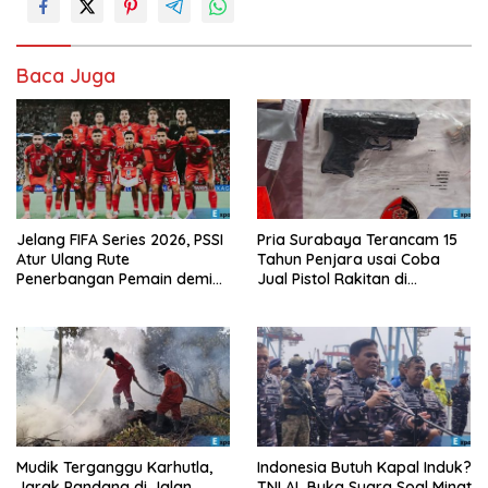
Baca Juga
Jelang FIFA Series 2026, PSSI
Pria Surabaya Terancam 15
Atur Ulang Rute
Tahun Penjara usai Coba
Penerbangan Pemain demi
Jual Pistol Rakitan di
Hindari Zona Konflik
Bangkalan
Mudik Terganggu Karhutla,
Indonesia Butuh Kapal Induk?
Jarak Pandang di Jalan
TNI AL Buka Suara Soal Minat