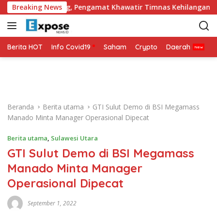
L
ng Punggung, Pengamat Khawatir Timnas Kehilangan Arah Ta
Breaking News
a
n
g
s
Berita HOT
Info Covid19
Saham
Crypto
Daerah
P
u
n
g
k
e
Beranda
Berita utama
GTI Sulut Demo di BSI Megamass
k
Manado Minta Manager Operasional Dipecat
o
n
Berita utama
,
Sulawesi Utara
t
GTI Sulut Demo di BSI Megamass
e
n
Manado Minta Manager
Operasional Dipecat
September 1, 2022