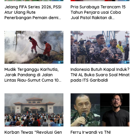
Jelang FIFA Series 2026, PSSI
Pria Surabaya Terancam 15
Atur Ulang Rute
Tahun Penjara usai Coba
Penerbangan Pemain demi
Jual Pistol Rakitan di
Hindari Zona Konflik
Bangkalan
Mudik Terganggu Karhutla,
Indonesia Butuh Kapal Induk?
Jarak Pandang di Jalan
TNI AL Buka Suara Soal Minat
Lintas Riau-Sumut Cuma 10
pada ITS Garibaldi
Meter
Korban Tewas “Revolusi Gen
Ferry Irwandi vs TNI