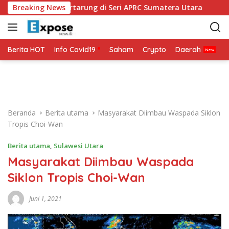
L
 DMO Siap Bertarung di Seri APRC Sumatera Utara
Breaking News
Napol
a
n
g
s
Berita HOT
Info Covid19
Saham
Crypto
Daerah
P
u
n
g
k
e
Beranda
Berita utama
Masyarakat Diimbau Waspada Siklon
k
Tropis Choi-Wan
o
n
Berita utama
,
Sulawesi Utara
t
Masyarakat Diimbau Waspada
e
n
Siklon Tropis Choi-Wan
Juni 1, 2021