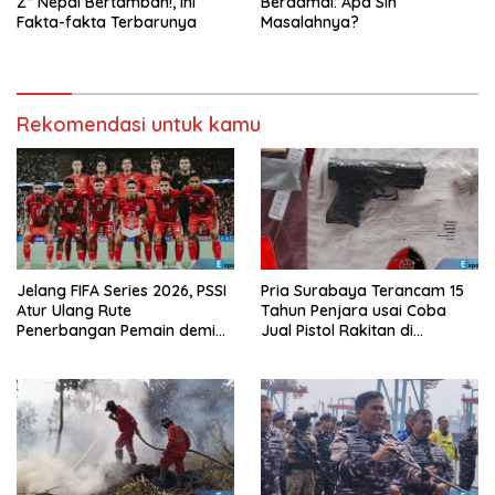
Z” Nepal Bertambah!, Ini
Berdamai: Apa Sih
Fakta-fakta Terbarunya
Masalahnya?
Rekomendasi untuk kamu
Jelang FIFA Series 2026, PSSI
Pria Surabaya Terancam 15
Atur Ulang Rute
Tahun Penjara usai Coba
Penerbangan Pemain demi
Jual Pistol Rakitan di
Hindari Zona Konflik
Bangkalan