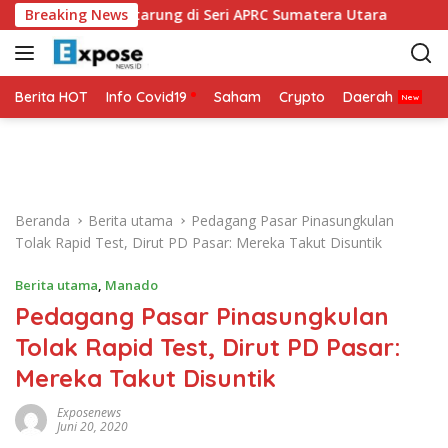
L
MO Siap Bertarung di Seri APRC Sumatera Utara
Breaking News
Napoli 
a
n
g
s
Berita HOT
Info Covid19
Saham
Crypto
Daerah
P
u
n
g
k
e
Beranda
Berita utama
Pedagang Pasar Pinasungkulan
k
Tolak Rapid Test, Dirut PD Pasar: Mereka Takut Disuntik
o
n
Berita utama
,
Manado
t
Pedagang Pasar Pinasungkulan
e
n
Tolak Rapid Test, Dirut PD Pasar:
Mereka Takut Disuntik
Exposenews
Juni 20, 2020