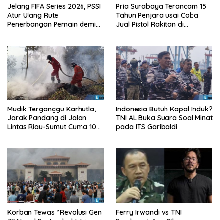
Jelang FIFA Series 2026, PSSI
Pria Surabaya Terancam 15
Atur Ulang Rute
Tahun Penjara usai Coba
Penerbangan Pemain demi
Jual Pistol Rakitan di
Hindari Zona Konflik
Bangkalan
Mudik Terganggu Karhutla,
Indonesia Butuh Kapal Induk?
Jarak Pandang di Jalan
TNI AL Buka Suara Soal Minat
Lintas Riau-Sumut Cuma 10
pada ITS Garibaldi
Meter
Korban Tewas “Revolusi Gen
Ferry Irwandi vs TNI