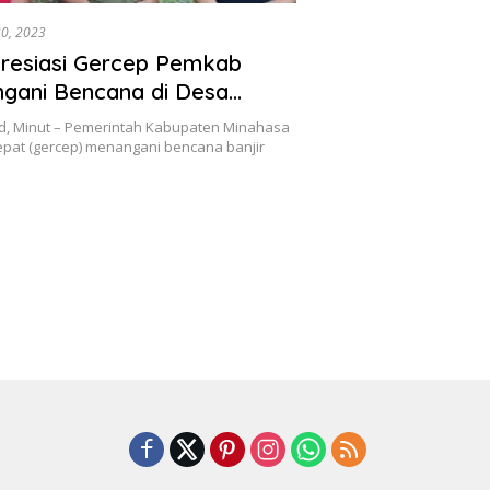
20, 2023
resiasi Gercep Pemkab
ngani Bencana di Desa
d, Minut – Pemerintah Kabupaten Minahasa
epat (gercep) menangani bencana banjir