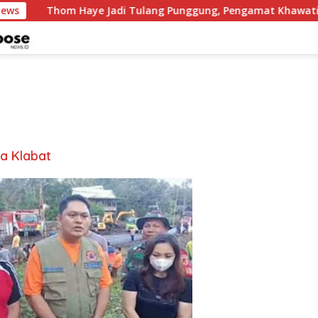
News
Thom Haye Jadi Tulang Punggung, Pengamat Khawatir T
sa Klabat