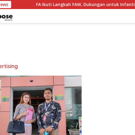
News
FA Ikuti Langkah FAW, Dukungan untuk Infantino 
rtising