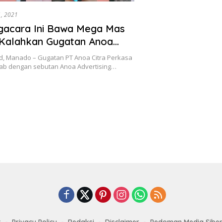
 1, 2021
gacara Ini Bawa Mega Mas
Kalahkan Gugatan Anoa
ng
d, Manado – Gugatan PT Anoa Citra Perkasa
rab dengan sebutan Anoa Advertising…