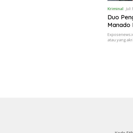
Kriminal
Juli
Duo Pen
Manado 
Advertisi
Exposenews.i
atau yang ak