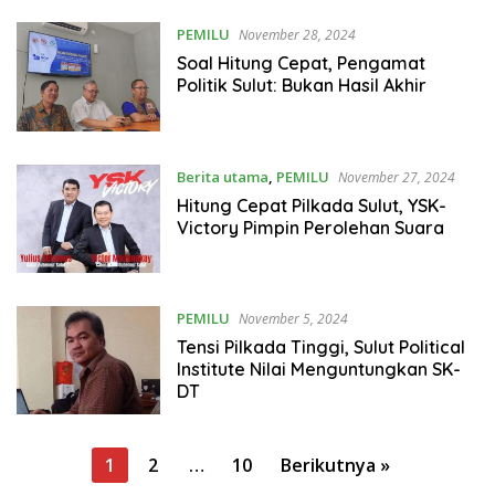
PEMILU
November 28, 2024
Soal Hitung Cepat, Pengamat
Politik Sulut: Bukan Hasil Akhir
Berita utama
,
PEMILU
November 27, 2024
Hitung Cepat Pilkada Sulut, YSK-
Victory Pimpin Perolehan Suara
PEMILU
November 5, 2024
Tensi Pilkada Tinggi, Sulut Political
Institute Nilai Menguntungkan SK-
DT
P
1
2
…
10
Berikutnya »
a