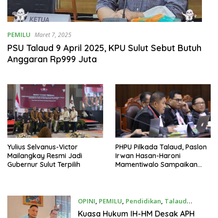
PEMILU
Maret 7, 2025
PSU Talaud 9 April 2025, KPU Sulut Sebut Butuh
Anggaran Rp999 Juta
Yulius Selvanus-Victor
PHPU Pilkada Talaud, Paslon
Mailangkay Resmi Jadi
Irwan Hasan-Haroni
Gubernur Sulut Terpilih
Mamentiwalo Sampaikan
Dugaan Keterlibatan ASN
OPINI
,
PEMILU
,
Pendidikan
,
Talaud
Desember 18, 2024
Kuasa Hukum IH-HM Desak APH