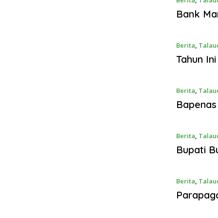
Bank Man
Berita
,
Talau
Tahun In
Berita
,
Talau
Bapenas
Berita
,
Talau
Bupati B
Berita
,
Talau
Parapag