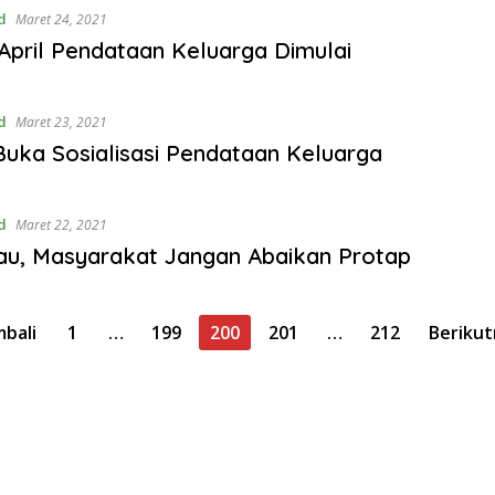
d
Maret 24, 2021
 April Pendataan Keluarga Dimulai
d
Maret 23, 2021
uka Sosialisasi Pendataan Keluarga
d
Maret 22, 2021
au, Masyarakat Jangan Abaikan Protap
mbali
1
…
199
200
201
…
212
Berikut