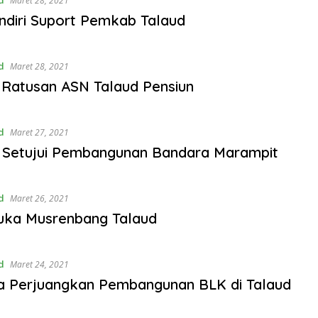
Maret 28, 2021
diri Suport Pemkab Talaud
d
Maret 28, 2021
i Ratusan ASN Talaud Pensiun
d
Maret 27, 2021
 Setujui Pembangunan Bandara Marampit
d
Maret 26, 2021
uka Musrenbang Talaud
d
Maret 24, 2021
a Perjuangkan Pembangunan BLK di Talaud