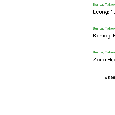
Berita
,
Talau
Leong: 1
Berita
,
Talau
Kamagi B
Berita
,
Talau
Zona Hij
P
« Ke
a
g
i
n
a