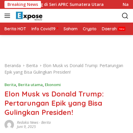
L
p Bertarung di Seri APRC Sumatera Utara
Breaking News
Napoli Masuk
a
n
g
s
Berita HOT
Info Covid19
Saham
Crypto
Daerah
P
u
n
g
k
e
Beranda
Berita
Elon Musk vs Donald Trump: Pertarungan
k
Epik yang Bisa Gulingkan Presiden!
o
n
Berita
,
Berita utama
,
Ekonomi
t
Elon Musk vs Donald Trump:
e
n
Pertarungan Epik yang Bisa
Gulingkan Presiden!
Redaksi News
-
Berita
Juni 9, 2025