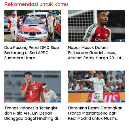
Rekomendasi untuk kamu
Dua Pasang Pereli DMO Siap
Napoli Masuk Dalam
Bertarung di Seri APRC
Perburuan Gabriel Jesus,
Sumatera Utara
Arsenal Patok Harga 20 Juta
Euro
Timnas Indonesia Tersingkir
Fiorentina Resmi Datangkan
dari Piala AFF, Lini Depan
Franco Mastantuono dari
Dianggap Gagal Finishing di
Real Madrid untuk Musim
Laga Krusial
Depan