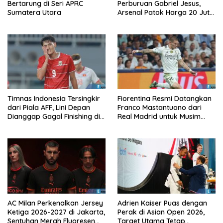
Bertarung di Seri APRC
Perburuan Gabriel Jesus,
Sumatera Utara
Arsenal Patok Harga 20 Juta
Euro
Timnas Indonesia Tersingkir
Fiorentina Resmi Datangkan
dari Piala AFF, Lini Depan
Franco Mastantuono dari
Dianggap Gagal Finishing di
Real Madrid untuk Musim
Laga Krusial
Depan
AC Milan Perkenalkan Jersey
Adrien Kaiser Puas dengan
Ketiga 2026-2027 di Jakarta,
Perak di Asian Open 2026,
Sentuhan Merah Fluoresen
Target Utama Tetap