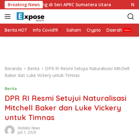
L
iap Bertarung di Seri APRC Sumatera Utara
Breaking News
Napoli Masu
a
n
g
s
Berita HOT
Info Covid19
Saham
Crypto
Daerah
P
u
n
g
k
e
Beranda
Berita
DPR RI Resmi Setujui Naturalisasi Mitchell
k
Baker dan Luke Vickery untuk Timnas
o
n
Berita
t
DPR RI Resmi Setujui Naturalisasi
e
n
Mitchell Baker dan Luke Vickery
untuk Timnas
Redaksi News
Juli 1, 2026