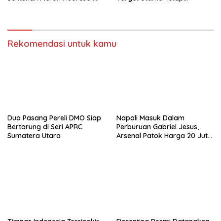
Jadi Sorotan
Olimpiade 2028
Rekomendasi untuk kamu
Dua Pasang Pereli DMO Siap
Napoli Masuk Dalam
Bertarung di Seri APRC
Perburuan Gabriel Jesus,
Sumatera Utara
Arsenal Patok Harga 20 Juta
Euro