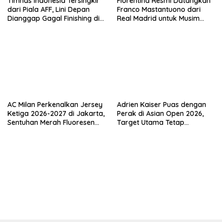
Timnas Indonesia Tersingkir
Fiorentina Resmi Datangkan
dari Piala AFF, Lini Depan
Franco Mastantuono dari
Dianggap Gagal Finishing di
Real Madrid untuk Musim
Laga Krusial
Depan
AC Milan Perkenalkan Jersey
Adrien Kaiser Puas dengan
Ketiga 2026-2027 di Jakarta,
Perak di Asian Open 2026,
Sentuhan Merah Fluoresen
Target Utama Tetap
Jadi Sorotan
Olimpiade 2028