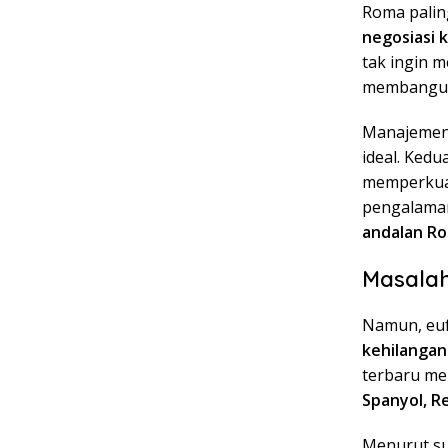
Roma palin
negosiasi 
tak ingin 
membangun 
Manajemen 
ideal. Kedu
memperkuat
pengalamann
andalan Ro
Masalah
Namun, euf
kehilangan
terbaru m
Spanyol, R
Menurut su