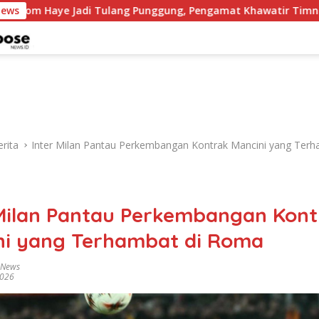
adi Tulang Punggung, Pengamat Khawatir Timnas Kehilangan
News
rita
Inter Milan Pantau Perkembangan Kontrak Mancini yang Terh
 Milan Pantau Perkembangan Kont
ni yang Terhambat di Roma
 News
2026