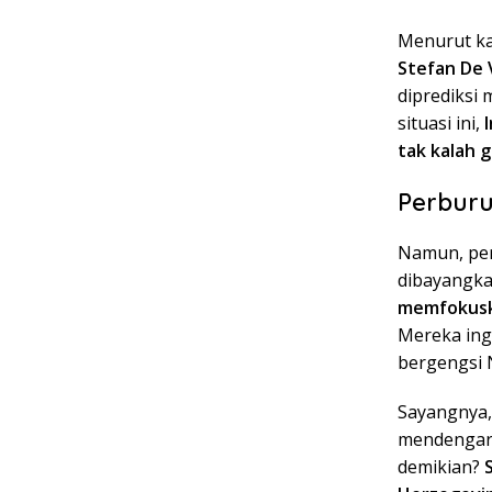
Menurut ka
Stefan De V
diprediksi
situasi ini,
tak kalah 
Perburu
Namun, per
dibayangka
memfokuska
Mereka ing
bergengsi 
Sayangnya
mendengar 
demikian?