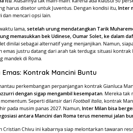
a itu
. Alasannya tak main-main: karena ada klausul 50 pers
ng harus disetor untuk Juventus. Dengan kondisi itu,
Inter 
i
dan mencari opsi lain.
waktu lama,
setelah urung mendatangkan Tarik Muharemov
sung memasukkan bek Udinese, Oumar Solet, ke dalam daf
olet dinilai sebagai alternatif yang menjanjikan. Namun, siap
emas justru datang dari arah tak terduga: situasi kontrak
g mandek di Roma.
 Emas: Kontrak Mancini Buntu
antau perkembangan perpanjangan kontrak Gianluca Manc
zzurri dengan sigap mengambil kesempatan
. Mereka tak
 momentum. Seperti dilansir dari
Football Italia
, kontrak Man
hir pada musim panas 2027. Namun,
Inter Milan bisa berge
negosiasi antara Mancini dan Roma terus menemui jalan bu
 Cristian Chivu ini kabarnya siap melontarkan tawaran res