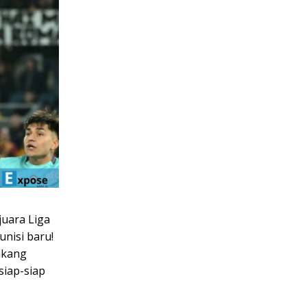
juara Liga
nisi baru!
akang
 siap-siap