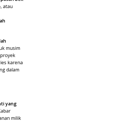
, atau
dah
dah
ntuk musim
 proyek
ies karena
ung dalam
nti yang
Kabar
anan milik