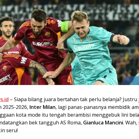
s.id
– Siapa bilang juara bertahan tak perlu belanja? Justru 
im 2025-2026,
Inter Milan
, lagi panas-panasnya membidik amu
ggaan kota mode itu tengah berambisi menggebuk lini bel
ndatangkan bek tangguh AS Roma,
Gianluca Mancini
. Wah,
in seru!