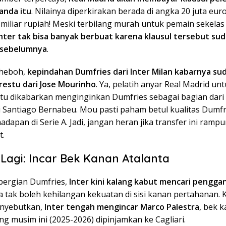
anda itu
. Nilainya diperkirakan berada di angka 20 juta euro
 miliar rupiah! Meski terbilang murah untuk pemain sekelas
Inter tak bisa banyak berbuat karena klausul tersebut su
 sebelumnya
.
 heboh,
kepindahan Dumfries dari Inter Milan kabarnya su
estu dari Jose Mourinho
. Ya, pelatih anyar Real Madrid u
itu dikabarkan menginginkan Dumfries sebagai bagian dari
i Santiago Bernabeu. Mou pasti paham betul kualitas Dumfr
adapan di Serie A. Jadi, jangan heran jika transfer ini ramp
t.
 Lagi: Incar Bek Kanan Atalanta
ergian Dumfries,
Inter kini kalang kabut mencari pengga
a tak boleh kehilangan kekuatan di sisi kanan pertahanan. 
enyebutkan,
Inter tengah mengincar Marco Palestra
, bek k
ng musim ini (2025-2026) dipinjamkan ke Cagliari.