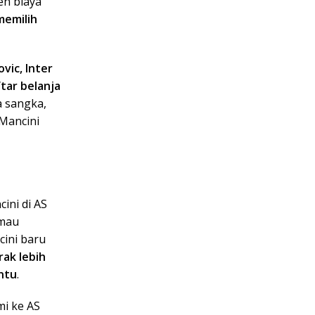
en biaya
memilih
ic, Inter
tar belanja
a sangka,
 Mancini
ini di AS
 mau
cini baru
rak lebih
ntu
.
mi ke AS