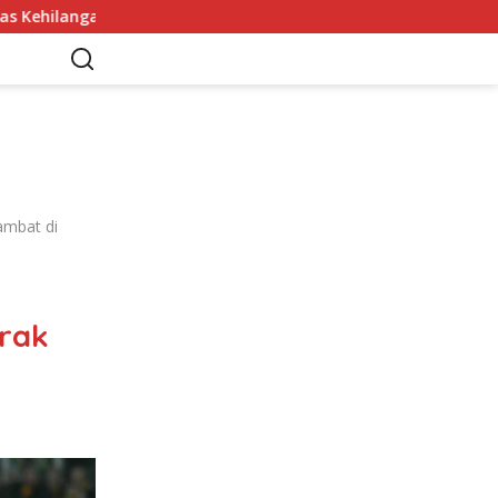
 Arah Tanpanya
Denilson Junior Resmi Bergabung deng
ambat di
rak