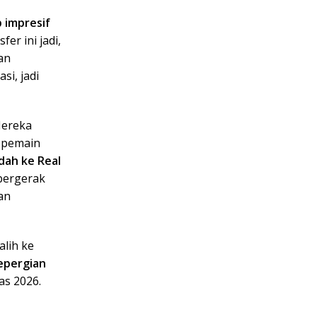
p impresif
er ini jadi,
an
si, jadi
Mereka
k pemain
dah ke Real
 bergerak
an
alih ke
epergian
as 2026.