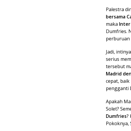
Palestra di
bersama Ca
maka
Inte
Dumfries. N
perburuan 
Jadi, intiny
serius mem
tersebut 
Madrid den
cepat, bai
pengganti 
Apakah Manc
Solet? Seme
Dumfries
?
Pokoknya, 