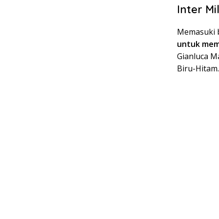
Inter M
Memasuki b
untuk mem
Gianluca M
Biru-Hitam