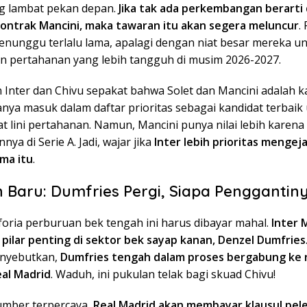
g lambat pekan depan.
Jika tak ada perkembangan berarti
kontrak Mancini, maka tawaran itu akan segera meluncur
.
menunggu terlalu lama, apalagi dengan niat besar mereka u
pertahanan yang lebih tangguh di musim 2026-2027.
Inter dan Chivu sepakat bahwa Solet dan Mancini adalah k
anya masuk dalam daftar prioritas sebagai kandidat terbaik
 lini pertahanan. Namun, Mancini punya nilai lebih karena
ya di Serie A. Jadi, wajar jika
Inter lebih prioritas mengej
ma itu
.
 Baru: Dumfries Pergi, Siapa Penggantin
oria perburuan bek tengah ini harus dibayar mahal.
Inter 
 pilar penting di sektor bek sayap kanan, Denzel Dumfries
enyebutkan,
Dumfries tengah dalam proses bergabung ke 
eal Madrid
. Waduh, ini pukulan telak bagi skuad Chivu!
mber terpercaya,
Real Madrid akan membayar klausul pel