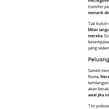
Herzegovin
transfer ya
menarik dir
Tak butuh 
Milan lang
mereka
. S
kesempatan 
yang sedan
Peluang
Sambil mem
Roma,
Nera
kehilangan
akan berak
awal jika 
Tim polesan