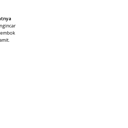
atnya
ngincar
 tembok
amit.