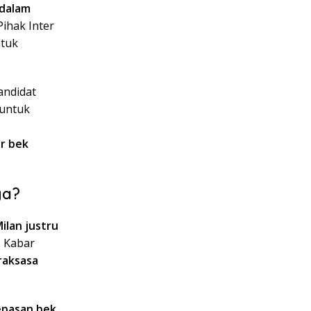
 dalam
 Pihak Inter
ntuk
andidat
 untuk
ar bek
ya?
Milan justru
. Kabar
raksasa
epasan bek