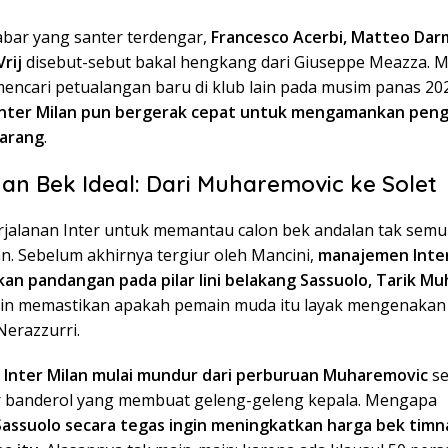
bar yang santer terdengar,
Francesco Acerbi, Matteo Dar
rij
disebut-sebut bakal hengkang dari Giuseppe Meazza. 
 mencari petualangan baru di klub lain pada musim panas 2
Inter Milan pun bergerak cepat untuk mengamankan peng
garang
.
an Bek Ideal: Dari Muharemovic ke Solet
jalanan Inter untuk memantau calon bek andalan tak semu
n. Sebelum akhirnya tergiur oleh Mancini,
manajemen Inter
n pandangan pada pilar lini belakang Sassuolo, Tarik M
in memastikan apakah pemain muda itu layak mengenakan
Nerazzurri.
,
Inter Milan mulai mundur dari perburuan Muharemovic
se
banderol yang membuat geleng-geleng kepala. Mengapa
Sassuolo secara tegas ingin meningkatkan harga bek timn