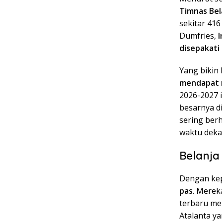
Timnas Bel
sekitar 416
Dumfries,
disepakati
Yang bikin
mendapat r
2026-2027 
besarnya d
sering berh
waktu deka
Belanja
Dengan kep
pas
. Merek
terbaru m
Atalanta ya