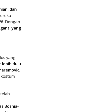
mian, dan
Mereka
026. Dengan
ganti yang
lus yang
 lebih dulu
uharemovic
.
 kostum
telah
as Bosnia-