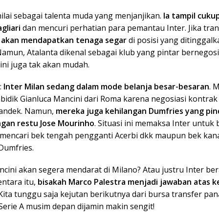
nilai sebagai talenta muda yang menjanjikan.
Ia tampil cuku
gliari
dan mencuri perhatian para pemantau Inter. Jika transf
r akan mendapatkan tenaga segar
di posisi yang ditinggalk
amun, Atalanta dikenal sebagai klub yang pintar bernegosia
ini juga tak akan mudah.
a:
Inter Milan sedang dalam mode belanja besar-besaran
. 
bidik Gianluca Mancini dari Roma karena negosiasi kontra
mandek. Namun,
mereka juga kehilangan Dumfries yang pin
gan restu Jose Mourinho
. Situasi ini memaksa Inter untuk
k mencari bek tengah pengganti Acerbi dkk maupun bek kan
Dumfries.
ini akan segera mendarat di Milano? Atau justru Inter ber
ntara itu,
bisakah Marco Palestra menjadi jawaban atas k
 Kita tunggu saja kejutan berikutnya dari bursa transfer pan
Serie A musim depan dijamin makin sengit!