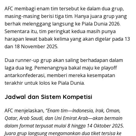
AFC membagi enam tim tersebut ke dalam dua grup,
masing-masing berisi tiga tim. Hanya juara grup yang
berhak melenggang langsung ke Piala Dunia 2026.
Sementara itu, tim peringkat kedua masih punya
harapan lewat babak kelima yang akan digelar pada 13
dan 18 November 2025.
Dua runner-up grup akan saling berhadapan dalam
laga dua leg. Pemenangnya bakal maju ke playoff
antarkonfederasi, memberi mereka kesempatan
terakhir untuk lolos ke Piala Dunia.
Jadwal dan Sistem Kompetisi
AFC menjelaskan,
“Enam tim—Indonesia, Irak, Oman,
Qatar, Arab Saudi, dan Uni Emirat Arab—akan bermain
dalam format terpusat mulai 8 hingga 14 Oktober 2025.
Juara grup langsung mengamankan dua tiket tersisa ke