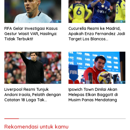
FIFA Gelar Investigasi Kasus
Cucurella Resmi ke Madrid,
Gestur Wasit VAR, Hasilnya:
Apakah Enzo Fernandez Jadi
Tidak Terbukti!
Target Los Blancos
Berikutnya?
Liverpool Resmi Tunjuk
Ipswich Town Dinilai Akan
Andoni Iraola, Pelatih dengan
Melepas Elkan Baggott di
Catatan 18 Laga Tak
Musim Panas Mendatang
Terkalahkan d
Rekomendasi untuk kamu