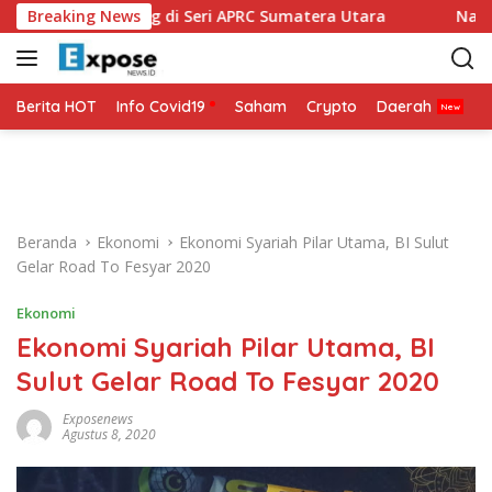
L
iap Bertarung di Seri APRC Sumatera Utara
Breaking News
Napoli Masu
a
n
g
s
Berita HOT
Info Covid19
Saham
Crypto
Daerah
P
u
n
g
k
e
Beranda
Ekonomi
Ekonomi Syariah Pilar Utama, BI Sulut
k
Gelar Road To Fesyar 2020
o
n
Ekonomi
t
Ekonomi Syariah Pilar Utama, BI
e
n
Sulut Gelar Road To Fesyar 2020
Exposenews
Agustus 8, 2020