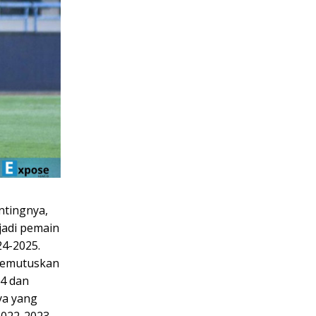
ntingnya,
jadi pemain
24-2025.
 memutuskan
24 dan
ya yang
2022-2023.