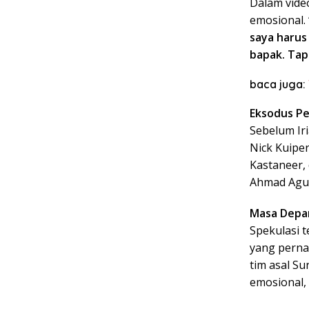
Dalam video
emosional.
saya harus 
bapak. Tapi
baca juga:
Eksodus Pe
Sebelum Iri
Nick Kuipe
Kastaneer, 
Ahmad Agung
Masa Depan
Spekulasi 
yang perna
tim asal Su
emosional,