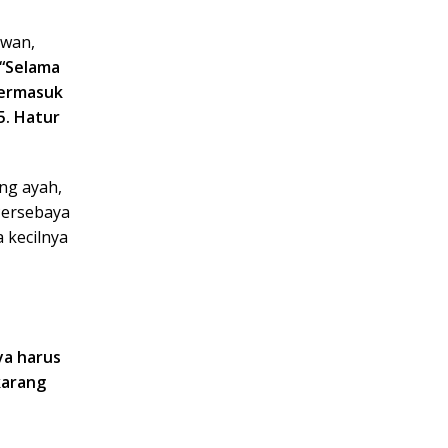
awan,
“Selama
termasuk
5. Hatur
ang ayah,
Persebaya
 kecilnya
ya harus
karang