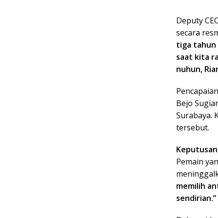
Deputy CEO
secara res
tiga tahun
saat kita r
nuhun, Rian
Pencapaian 
Bejo Sugia
Surabaya. K
tersebut.
Keputusan
Pemain yan
meninggalk
memilih an
sendirian.”