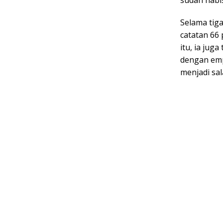
Selama tig
catatan 66 
itu, ia jug
dengan emp
menjadi sal