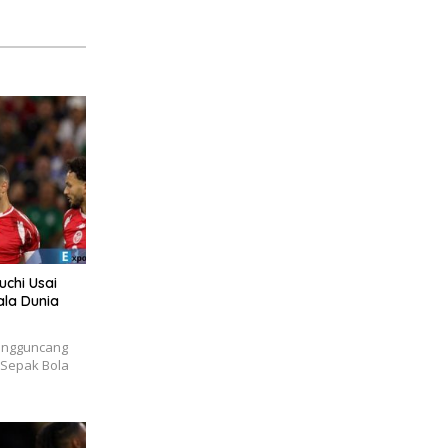
uchi Usai
ala Dunia
engguncang
i Sepak Bola