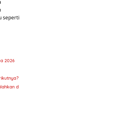
a
h
u seperti
ia 2026
rikutnya?
alahkan d