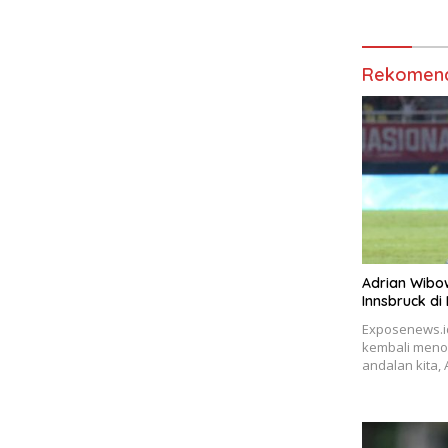
Berikutnya?
Rekomend
Adrian Wibo
Innsbruck di 
Exposenews.i
kembali meno
andalan kita,