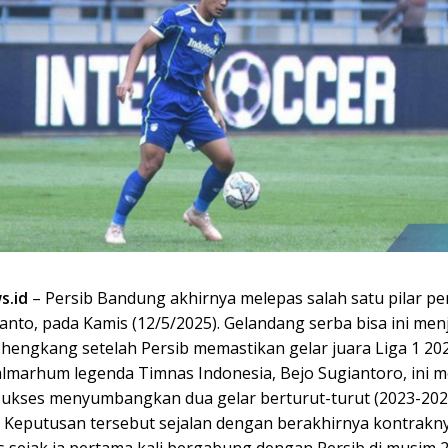
s.id
– Persib Bandung akhirnya melepas salah satu pilar pe
anto, pada Kamis (12/5/2025). Gelandang serba bisa ini men
 hengkang setelah Persib memastikan gelar juara Liga 1 20
 almarhum legenda Timnas Indonesia, Bejo Sugiantoro, ini
 sukses menyumbangkan dua gelar berturut-turut (2023-20
. Keputusan tersebut sejalan dengan berakhirnya kontrakn
s sejak ia pertama kali bergabung dengan Persib di musim 