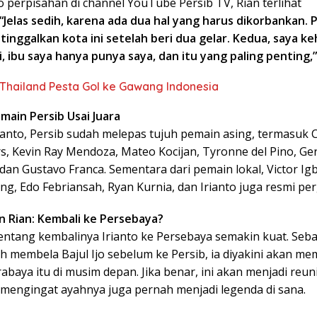
 perpisahan di channel YouTube Persib TV, Rian terlihat
“Jelas sedih, karena ada dua hal yang harus dikorbankan. 
tinggalkan kota ini setelah beri dua gelar. Kedua, saya k
, ibu saya hanya punya saya, dan itu yang paling penting,”
Thailand Pesta Gol ke Gawang Indonesia
main Persib Usai Juara
anto, Persib sudah melepas tujuh pemain asing, termasuk C
rs, Kevin Ray Mendoza, Mateo Kocijan, Tyronne del Pino, Ge
dan Gustavo Franca. Sementara dari pemain lokal, Victor Ig
, Edo Febriansah, Ryan Kurnia, dan Irianto juga resmi per
 Rian: Kembali ke Persebaya?
tentang kembalinya Irianto ke Persebaya semakin kuat. Seb
h membela Bajul Ijo sebelum ke Persib, ia diyakini akan m
rabaya itu di musim depan. Jika benar, ini akan menjadi reun
 mengingat ayahnya juga pernah menjadi legenda di sana.