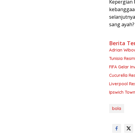
Kepergian 
kebanggaan
selanjutnya
sang ayah?
Berita Te
Adrian Wibow
Tunisia Resm
FIFA Gelar In
Cucurella Re
Liverpool Re
Ipswich Town
bola