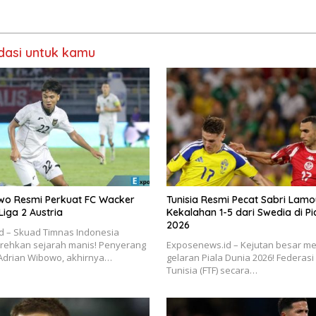
Tak Terkalahkan d
asi untuk kamu
wo Resmi Perkuat FC Wacker
Tunisia Resmi Pecat Sabri Lamo
Liga 2 Austria
Kekalahan 1-5 dari Swedia di Pi
2026
d – Skuad Timnas Indonesia
rehkan sejarah manis! Penyerang
Exposenews.id – Kejutan besar m
 Adrian Wibowo, akhirnya…
gelaran Piala Dunia 2026! Federas
Tunisia (FTF) secara…