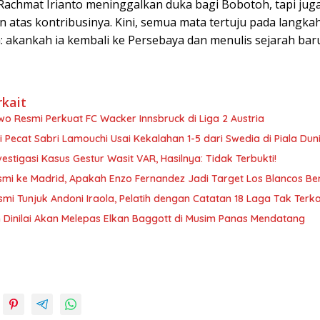
Rachmat Irianto meninggalkan duka bagi Bobotoh, tapi jug
 atas kontribusinya. Kini, semua mata tertuju pada langka
: akankah ia kembali ke Persebaya dan menulis sejarah bar
rkait
o Resmi Perkuat FC Wacker Innsbruck di Liga 2 Austria
i Pecat Sabri Lamouchi Usai Kekalahan 1-5 dari Swedia di Piala Dun
vestigasi Kasus Gestur Wasit VAR, Hasilnya: Tidak Terbukti!
smi ke Madrid, Apakah Enzo Fernandez Jadi Target Los Blancos Be
smi Tunjuk Andoni Iraola, Pelatih dengan Catatan 18 Laga Tak Terk
 Dinilai Akan Melepas Elkan Baggott di Musim Panas Mendatang