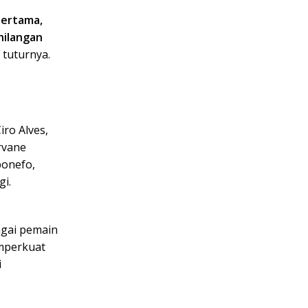
Pertama,
ehilangan
tuturnya.
iro Alves,
rvane
bonefo,
gi.
agai pemain
emperkuat
i