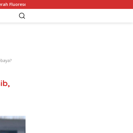
 Jadi Sorotan
Adrien Kaiser Puas dengan Perak di Asia
ebaya?
ib,