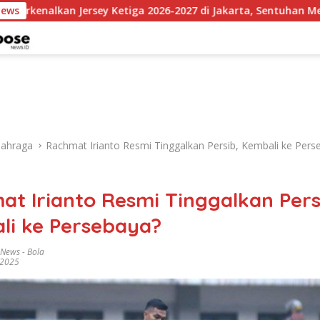
 Jersey Ketiga 2026-2027 di Jakarta, Sentuhan Merah Fluoresen
News
lahraga
Rachmat Irianto Resmi Tinggalkan Persib, Kembali ke Pers
t Irianto Resmi Tinggalkan Pers
li ke Persebaya?
 News
-
Bola
 2025