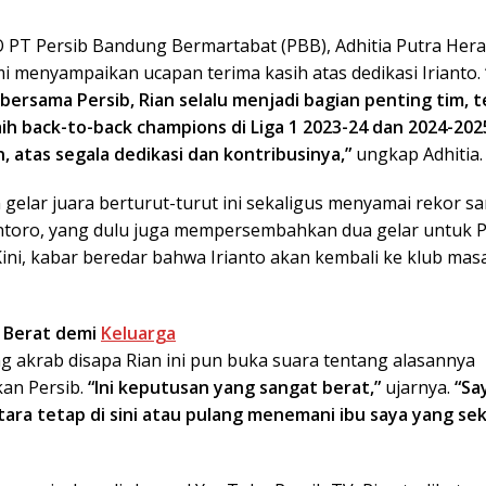
 PT Persib Bandung Bermartabat (PBB), Adhitia Putra Her
mi menyampaikan ucapan terima kasih atas dedikasi Irianto.
 bersama Persib, Rian selalu menjadi bagian penting tim, 
aih back-to-back champions di Liga 1 2023-24 dan 2024-202
, atas segala dedikasi dan kontribusinya,”
ungkap Adhitia.
gelar juara berturut-turut ini sekaligus menyamai rekor s
ntoro, yang dulu juga mempersembahkan dua gelar untuk 
ini, kabar beredar bahwa Irianto akan kembali ke klub masa
 Berat demi
Keluarga
g akrab disapa Rian ini pun buka suara tentang alasannya
an Persib.
“Ini keputusan yang sangat berat,”
ujarnya.
“Sa
tara tetap di sini atau pulang menemani ibu saya yang se