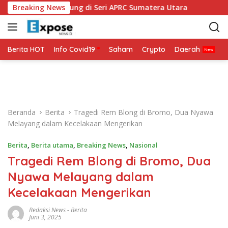
L
Siap Bertarung di Seri APRC Sumatera Utara
Breaking News
Napoli Mas
a
n
g
s
Berita HOT
Info Covid19
Saham
Crypto
Daerah
P
u
n
g
k
e
Beranda
Berita
Tragedi Rem Blong di Bromo, Dua Nyawa
k
Melayang dalam Kecelakaan Mengerikan
o
n
Berita
,
Berita utama
,
Breaking News
,
Nasional
t
Tragedi Rem Blong di Bromo, Dua
e
n
Nyawa Melayang dalam
Kecelakaan Mengerikan
Redaksi News
-
Berita
Juni 3, 2025