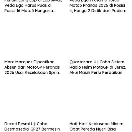
Penalti Long Lap di Lap Awal,
Veda Ega Pratama Tutup
Veda Ega Harus Puas di
Moto3 Prancis 2026 di Posisi
Posisi 16 Moto3 Hungaria
4, Hanya 2 Detik dari Podium
2026
Marc Marquez Dipastikan
Quartararo Uji Coba Sistem
Absen dari MotoGP Perancis
Radio Helm MotoGP di Jerez,
2026 Usai Kecelakaan Sprint
Akui Masih Perlu Perbaikan
Race
Ducati Resmi Uji Coba
Hati-Hati! Kebiasaan Minum
Desmosedici GP27 Bermesin
Obat Pereda Nyeri Bisa