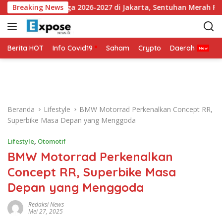
L
kan Jersey Ketiga 2026-2027 di Jakarta, Sentuhan Merah Fluores
Breaking News
a
n
g
s
Berita HOT
Info Covid19
Saham
Crypto
Daerah
P
u
n
g
k
e
Beranda
Lifestyle
BMW Motorrad Perkenalkan Concept RR,
k
Superbike Masa Depan yang Menggoda
o
n
Lifestyle
,
Otomotif
t
BMW Motorrad Perkenalkan
e
n
Concept RR, Superbike Masa
Depan yang Menggoda
Redaksi News
Mei 27, 2025