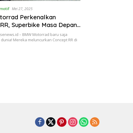
motif
Mei 27, 2025
orrad Perkenalkan
 RR, Superbike Masa Depan
nggoda
osenews.id – BMW Motorrad baru saja
dunia! Mereka meluncurkan Concept RR di