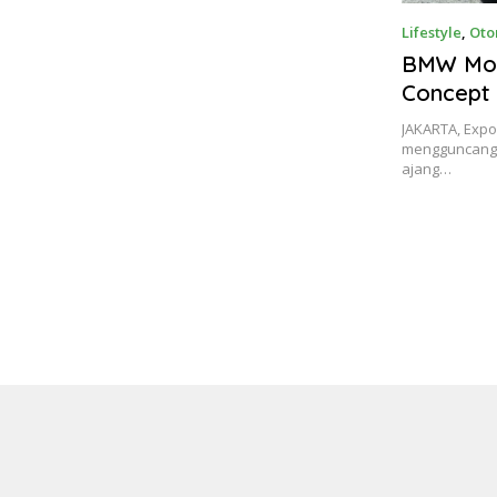
Lifestyle
,
Oto
BMW Mot
Concept
yang Me
JAKARTA, Exp
mengguncang 
ajang…