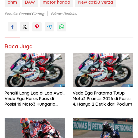
ahm
DAW
motor honda
New cb150 verza
Penulis: Ronald Ginting
Editor: Redaksi
Baca Juga
Penalti Long Lap di Lap Awal,
Veda Ega Pratama Tutup
Veda Ega Harus Puas di
Moto3 Prancis 2026 di Posisi
Posisi 16 Moto3 Hungaria
4, Hanya 2 Detik dari Podium
2026