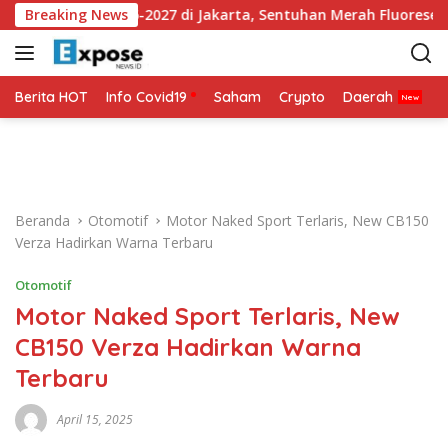
L
 Ketiga 2026-2027 di Jakarta, Sentuhan Merah Fluoresen Jadi So
Breaking News
a
n
g
s
Berita HOT
Info Covid19
Saham
Crypto
Daerah
P
u
n
g
k
e
Beranda
Otomotif
Motor Naked Sport Terlaris, New CB150
k
Verza Hadirkan Warna Terbaru
o
n
Otomotif
t
Motor Naked Sport Terlaris, New
e
n
CB150 Verza Hadirkan Warna
Terbaru
April 15, 2025