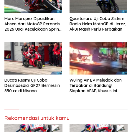
Marc Marquez Dipastikan
Quartararo Uji Coba Sistem
Absen dari MotoGP Perancis
Radio Helm MotoGP di Jerez,
2026 Usai Kecelakaan Sprint
Akui Masih Perlu Perbaikan
Race
Ducati Resmi Uji Coba
Wuling Air EV Meledak dan
Desmosedici GP27 Bermesin
Terbakar di Bandung!
850 cc di Misano
Siapkan APAR Khusus Ini
Sekarang!
Rekomendasi untuk kamu