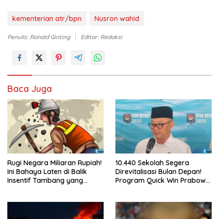
kementerian atr/bpn
Nusron wahid
Penulis: Ronald Ginting
Editor: Redaksi
Baca Juga
Rugi Negara Miliaran Rupiah!
10.440 Sekolah Segera
Ini Bahaya Laten di Balik
Direvitalisasi Bulan Depan!
Insentif Tambang yang
Program Quick Win Prabowo
Menggila
Mulai Berjalan