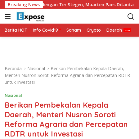
L
Lini Belakang dengan Ter Stegen, Maarten Paes Ditantang Tampi
Breaking News
a
n
g
s
Berita HOT
Info Covid19
Saham
Crypto
Daerah
P
u
n
g
k
e
Beranda
Nasional
Berikan Pembekalan Kepala Daerah,
k
Menteri Nusron Soroti Reforma Agraria dan Percepatan RDTR
o
untuk Investasi
n
t
Nasional
e
Berikan Pembekalan Kepala
n
Daerah, Menteri Nusron Soroti
Reforma Agraria dan Percepatan
RDTR untuk Investasi