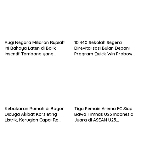
Rugi Negara Miliaran Rupiah!
10.440 Sekolah Segera
Ini Bahaya Laten di Balik
Direvitalisasi Bulan Depan!
Insentif Tambang yang
Program Quick Win Prabowo
Menggila
Mulai Berjalan
Kebakaran Rumah di Bogor
Tiga Pemain Arema FC Siap
Diduga Akibat Korsleting
Bawa Timnas U23 Indonesia
Listrik, Kerugian Capai Rp
Juara di ASEAN U23
200 Juta
Championship 2025