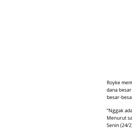
Royke mema
dana besar-
besar-besa
“Nggak ada.
Menurut say
Senin (24/2)