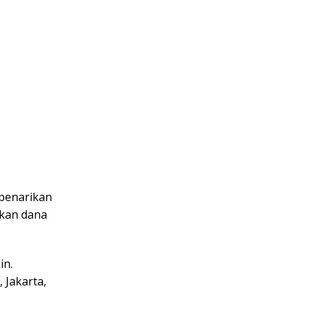
 penarikan
ikan dana
in.
 Jakarta,