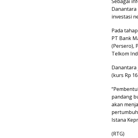
Sebagai in
Danantara h
investasi n
Pada tahap
PT Bank Ma
(Persero),
Telkom Ind
Danantara j
(kurs Rp 16
“Pembentuk
pandang buk
akan menja
pertumbuha
Istana Kep
(RTG)