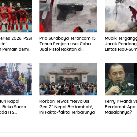
eries 2026, PSSI
Pria Surabaya Terancam 15
Mudik Tergangg
ute
Tahun Penjara usai Coba
Jarak Pandang 
n Pemain demi
Jual Pistol Rakitan di
Lintas Riau-Su
 Konflik
Bangkalan
Meter
tuh Kapal
Korban Tewas “Revolusi
Ferry Irwandi v
L Buka Suara
Gen Z” Nepal Bertambah!,
Berdamai: Apa 
ada ITS
Ini Fakta-fakta Terbarunya
Masalahnya?