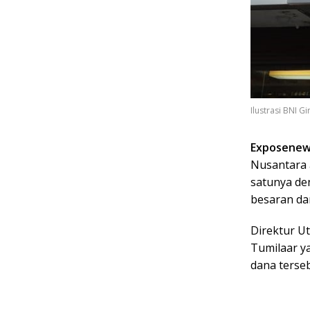
Ilustrasi BNI Gi
Exposenew
Nusantara 
satunya de
besaran da
Direktur U
Tumilaar y
dana terseb