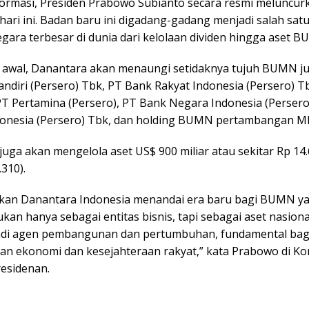
formasi, Presiden Prabowo Subianto secara resmi meluncur
ari ini. Badan baru ini digadang-gadang menjadi salah sat
egara terbesar di dunia dari kelolaan dividen hingga aset 
 awal, Danantara akan menaungi setidaknya tujuh BUMN j
ndiri (Persero) Tbk, PT Bank Rakyat Indonesia (Persero) T
 PT Pertamina (Persero), PT Bank Negara Indonesia (Persero
onesia (Persero) Tbk, dan holding BUMN pertambangan M
uga akan mengelola aset US$ 900 miliar atau sekitar Rp 14.6
.310).
an Danantara Indonesia menandai era baru bagi BUMN ya
an hanya sebagai entitas bisnis, tapi sebagai aset nasion
di agen pembangunan dan pertumbuhan, fundamental bag
n ekonomi dan kesejahteraan rakyat,” kata Prabowo di K
residenan.