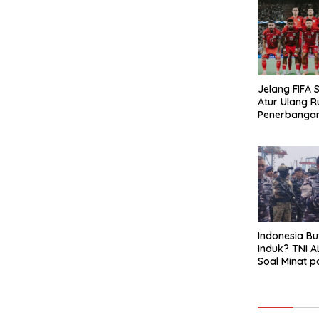
Jelang FIFA S
Atur Ulang R
Penerbanga
Hindari Zona
Indonesia Bu
Induk? TNI A
Soal Minat p
Garibaldi