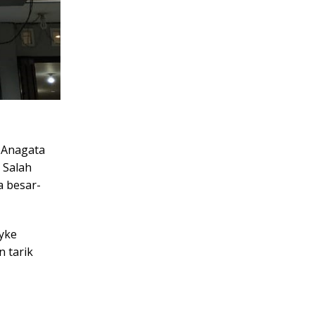
 Anagata
 Salah
a besar-
yke
 tarik