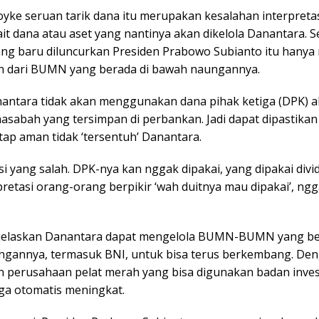
yke seruan tarik dana itu merupakan kesalahan interpreta
ait dana atau aset yang nantinya akan dikelola Danantara. 
yang baru diluncurkan Presiden Prabowo Subianto itu hany
den dari BUMN yang berada di bawah naungannya.
nantara tidak akan menggunakan dana pihak ketiga (DPK) al
asabah yang tersimpan di perbankan. Jadi dapat dipastikan
tap aman tidak ‘tersentuh’ Danantara.
si yang salah. DPK-nya kan nggak dipakai, yang dipakai divid
pretasi orang-orang berpikir ‘wah duitnya mau dipakai’, ngg
jelaskan Danantara dapat mengelola BUMN-BUMN yang be
gannya, termasuk BNI, untuk bisa terus berkembang. Den
den perusahaan pelat merah yang bisa digunakan badan inves
uga otomatis meningkat.