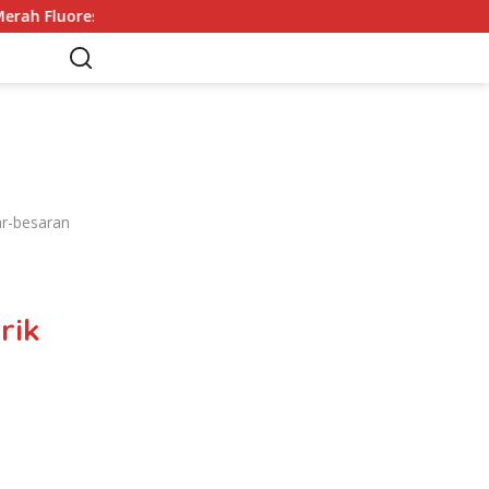
adi Sorotan
Adrien Kaiser Puas dengan Perak di Asian 
r-besaran
rik