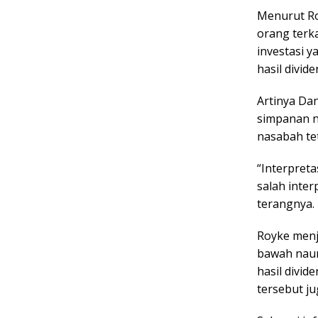
Menurut Ro
orang terk
investasi 
hasil divi
Artinya Da
simpanan n
nasabah te
“Interpreta
salah inter
terangnya.
Royke men
bawah naun
hasil divi
tersebut j