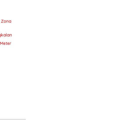
i Zona
gkalan
 Meter