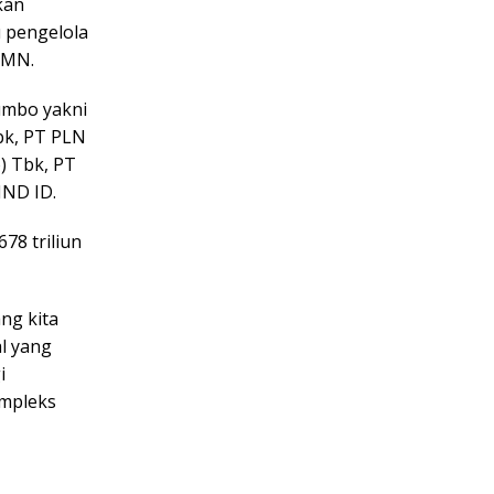
kan
u pengelola
BUMN.
umbo yakni
bk, PT PLN
) Tbk, PT
IND ID.
78 triliun
ng kita
al yang
i
ompleks