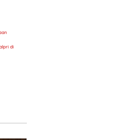
aan
lpri di