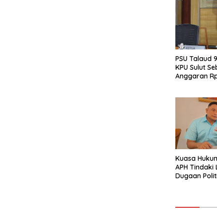
PSU Talaud 9
KPU Sulut Se
Anggaran Rp
Kuasa Huku
APH Tindaki
Dugaan Poli
Walpri di Ta