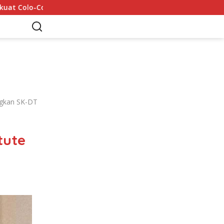
Mohamed Salah Tiba di Trabzon 5 Agustus: 6 Rekor yan
ungkan SK-DT
itute