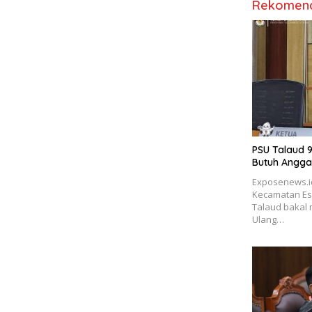
Rekomend
PSU Talaud 9
Butuh Angga
Exposenews.i
Kecamatan Es
Talaud bakal
Ulang…