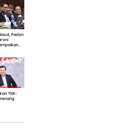
laud, Paslon
roni
ampaikan
batan ASN
pkan YSK-
emenang