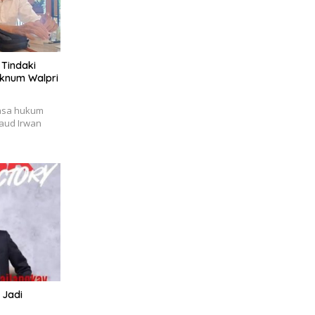
Tindaki
Oknum Walpri
asa hukum
laud Irwan
 Jadi