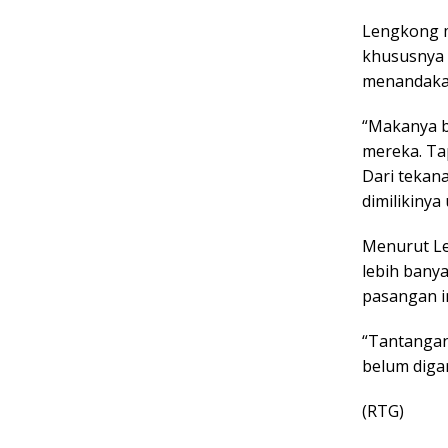
Lengkong m
khususnya 
menandakan
“Makanya b
mereka. Tap
Dari tekan
dimilikiny
Menurut Le
lebih banya
pasangan in
“Tantangan
belum diga
(RTG)