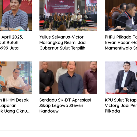
 April 2025,
Yulius Selvanus-Victor
PHPU Pilkada Ta
but Butuh
Mailangkay Resmi Jadi
Irwan Hasan-Ha
999 Juta
Gubernur Sulut Terpilih
Mamentiwalo S
Dugaan Keterli
m IH-HM Desak
Serdadu SK-DT Apresiasi
KPU Sulut Teta
 Laporan
Sikap Legowo Steven
Victory Jadi P
tik Uang Oknum
Kandouw
Pilkada
laud