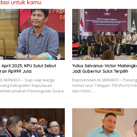
asi untuk kamu
 April 2025, KPU Sulut Sebut
Yulius Selvanus-Victor Mailang
ran Rp999 Juta
Jadi Gubernur Sulut Terpilih
d, MANADO – Siap-siap warga
Exposenews.id, MANADO – Pasang
sang Kabupaten Kepulauan
nomor urut 1 Mayjen TNI (Purn) Yul
 melaksanakan Pemungutan Suara
dan Victor…