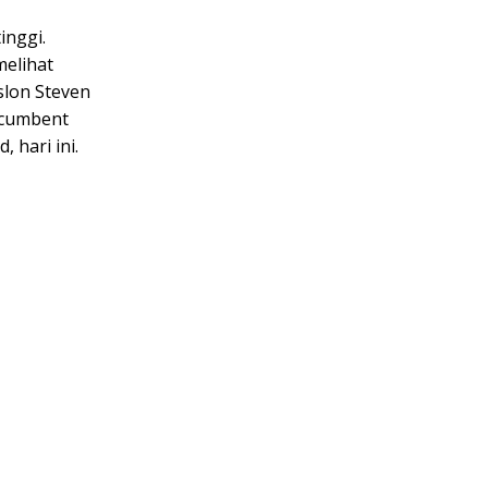
inggi.
melihat
slon Steven
ncumbent
 hari ini.