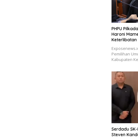
PHPU Pilkada
Haroni Mam
Keterlibatan
Exposenews.id
Pemilihan Umu
Kabupaten Ke
Serdadu SK-
Steven Kan