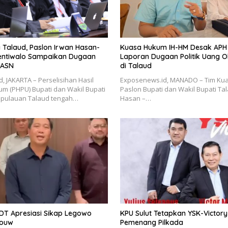
 Talaud, Paslon Irwan Hasan-
Kuasa Hukum IH-HM Desak APH 
entiwalo Sampaikan Dugaan
Laporan Dugaan Politik Uang 
 ASN
di Talaud
, JAKARTA – Perselisihan Hasil
Exposenews.id, MANADO – Tim Ku
m (PHPU) Bupati dan Wakil Bupati
Paslon Bupati dan Wakil Bupati Ta
pulauan Talaud tengah…
Hasan –…
DT Apresiasi Sikap Legowo
KPU Sulut Tetapkan YSK-Victory
douw
Pemenang Pilkada