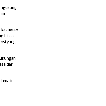
pengusung,
ini
i kekuatan
ng biasa.
ensi yang
dukungan
asa dari
lama ini