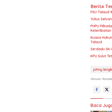
Berita Te
PSU Talaud 9
Yulius Selva
PHPU Pilkad
Keterlibatan
Kuasa Hukum
Talaud
Serdadu SK-
KPU Sulut Te
johny leng
Penulis: Ronald
Baca Jug