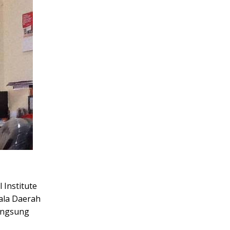
l Institute
ala Daerah
langsung