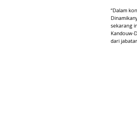
“Dalam kont
Dinamikany
sekarang i
Kandouw-De
dari jabata