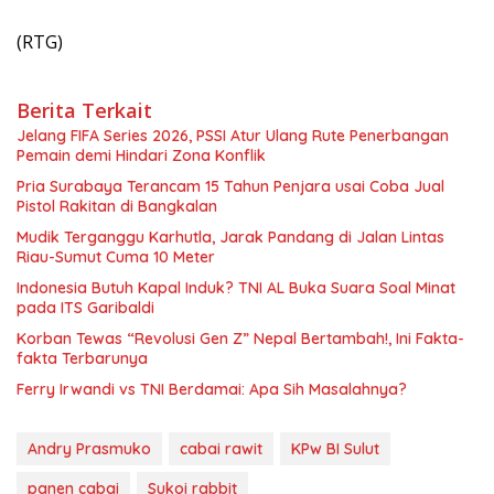
(RTG)
Berita Terkait
Jelang FIFA Series 2026, PSSI Atur Ulang Rute Penerbangan
Pemain demi Hindari Zona Konflik
Pria Surabaya Terancam 15 Tahun Penjara usai Coba Jual
Pistol Rakitan di Bangkalan
Mudik Terganggu Karhutla, Jarak Pandang di Jalan Lintas
Riau-Sumut Cuma 10 Meter
Indonesia Butuh Kapal Induk? TNI AL Buka Suara Soal Minat
pada ITS Garibaldi
Korban Tewas “Revolusi Gen Z” Nepal Bertambah!, Ini Fakta-
fakta Terbarunya
Ferry Irwandi vs TNI Berdamai: Apa Sih Masalahnya?
Andry Prasmuko
cabai rawit
KPw BI Sulut
panen cabai
Sukoi rabbit