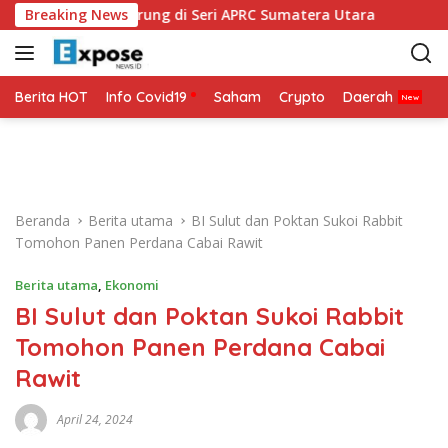
L
 Siap Bertarung di Seri APRC Sumatera Utara
Breaking News
Napoli M
a
n
g
s
Berita HOT
Info Covid19
Saham
Crypto
Daerah
P
u
n
g
k
e
Beranda
Berita utama
BI Sulut dan Poktan Sukoi Rabbit
k
Tomohon Panen Perdana Cabai Rawit
o
n
Berita utama
,
Ekonomi
t
BI Sulut dan Poktan Sukoi Rabbit
e
n
Tomohon Panen Perdana Cabai
Rawit
April 24, 2024