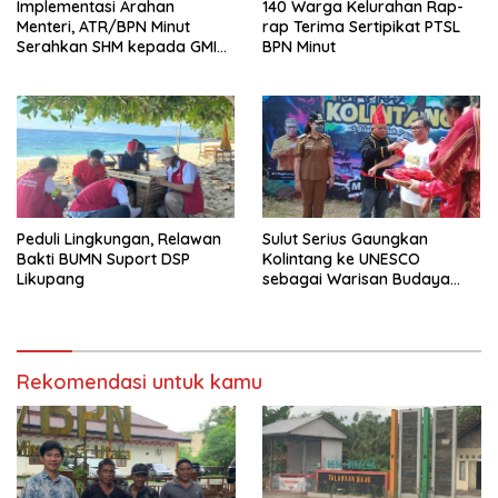
Implementasi Arahan
140 Warga Kelurahan Rap-
Menteri, ATR/BPN Minut
rap Terima Sertipikat PTSL
Serahkan SHM kepada GMIM
BPN Minut
Musafir Sukur
Peduli Lingkungan, Relawan
Sulut Serius Gaungkan
Bakti BUMN Suport DSP
Kolintang ke UNESCO
Likupang
sebagai Warisan Budaya
Dunia
Rekomendasi untuk kamu