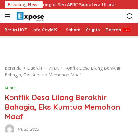
L
 Siap Bertarung di Seri APRC Sumatera Utara
Breaking News
Napoli M
a
n
g
s
Berita HOT
Info Covid19
Saham
Crypto
Daerah
P
u
n
g
k
e
Beranda
Daerah
Minut
Konflik Desa Lilang Berakhir
k
Bahagia, Eks Kumtua Memohon Maaf
o
n
Minut
t
Konflik Desa Lilang Berakhir
e
n
Bahagia, Eks Kumtua Memohon
Maaf
Mei 25, 2023