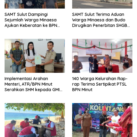
SAMT Sulut Dampingi
SAMT Sulut Terima Aduan
Sejumlah Warga Minaesa
Warga Minaesa dan Budo
Ajukan Keberatan ke BPN
Dirugikan Penerbitan SHGB
Minut
Perusahaan
Implementasi Arahan
140 Warga Kelurahan Rap-
Menteri, ATR/BPN Minut
rap Terima Sertipikat PTSL
Serahkan SHM kepada GMIM
BPN Minut
Musafir Sukur